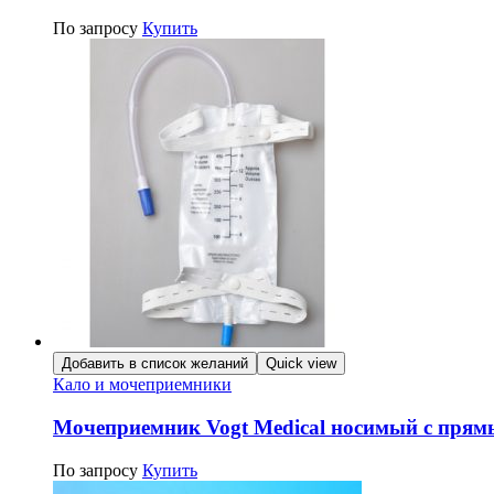
По запросу
Купить
Добавить в список желаний
Quick view
Кало и мочеприемники
Мочеприемник Vogt Medical носимый с пря
По запросу
Купить