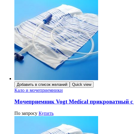
Добавить в список желаний
Quick view
Кало и мочеприемники
Мочеприемник Vogt Medical прикроватный с
По запросу
Купить