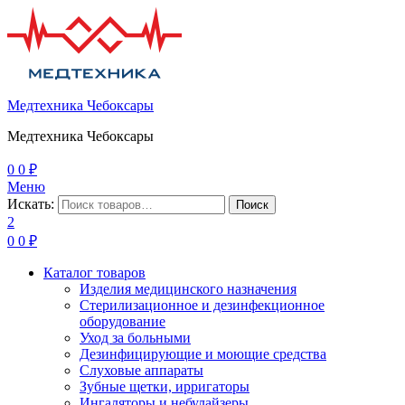
Медтехника Чебоксары
Медтехника Чебоксары
0
0
₽
Меню
Искать:
Поиск
2
0
0
₽
Каталог товаров
Изделия медицинского назначения
Стерилизационное и дезинфекционное
оборудование
Уход за больными
Дезинфицирующие и моющие средства
Слуховые аппараты
Зубные щетки, ирригаторы
Ингаляторы и небулайзеры