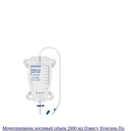
Мочеприемник носимый объем 2000 мл Цзянсу Хунсинь
По