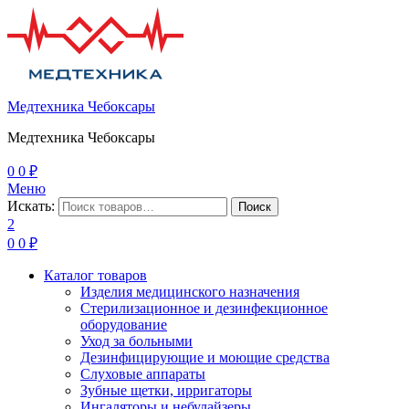
Медтехника Чебоксары
Медтехника Чебоксары
0
0
₽
Меню
Искать:
Поиск
2
0
0
₽
Каталог товаров
Изделия медицинского назначения
Стерилизационное и дезинфекционное
оборудование
Уход за больными
Дезинфицирующие и моющие средства
Слуховые аппараты
Зубные щетки, ирригаторы
Ингаляторы и небулайзеры