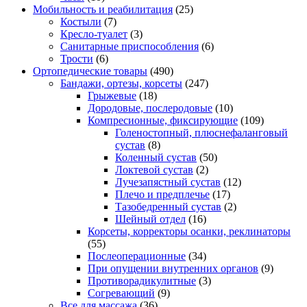
Мобильность и реабилитация
(25)
Костыли
(7)
Кресло-туалет
(3)
Санитарные приспособления
(6)
Трости
(6)
Ортопедические товары
(490)
Бандажи, ортезы, корсеты
(247)
Грыжевые
(18)
Дородовые, послеродовые
(10)
Компресионные, фиксирующие
(109)
Голеностопный, плюснефаланговый
сустав
(8)
Коленный сустав
(50)
Локтевой сустав
(2)
Лучезапястный сустав
(12)
Плечо и предплечье
(17)
Тазобедренный сустав
(2)
Шейный отдел
(16)
Корсеты, корректоры осанки, реклинаторы
(55)
Послеоперационные
(34)
При опущении внутренних органов
(9)
Противорадикулитные
(3)
Согревающий
(9)
Все для массажа
(36)