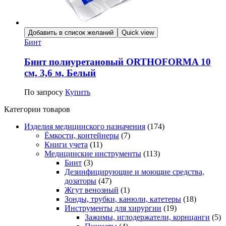
Добавить в список желаний
Quick view
Бинт
Бинт полиуретановый ORTHOFORMA 10
см, 3,6 м, Белый
По запросу
Купить
Категории товаров
Изделия медицинского назначения
(174)
Ёмкости, контейнеры
(7)
Книги учета
(11)
Медицинские инструменты
(113)
Бинт
(3)
Дезинфицирующие и моющие средства,
дозаторы
(47)
Жгут венозный
(1)
Зонды, трубки, канюли, катетеры
(18)
Инструменты для хирургии
(19)
Зажимы, иглодержатели, корнцанги
(5)