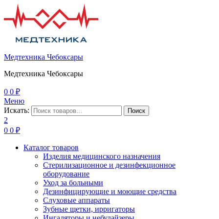
Медтехника Чебоксары
Медтехника Чебоксары
0
0
₽
Меню
Искать:
Поиск
2
0
0
₽
Каталог товаров
Изделия медицинского назначения
Стерилизационное и дезинфекционное
оборудование
Уход за больными
Дезинфицирующие и моющие средства
Слуховые аппараты
Зубные щетки, ирригаторы
Ингаляторы и небулайзеры