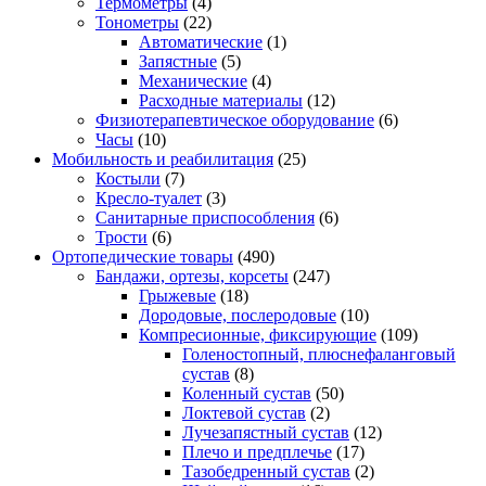
Термометры
(4)
Тонометры
(22)
Автоматические
(1)
Запястные
(5)
Механические
(4)
Расходные материалы
(12)
Физиотерапевтическое оборудование
(6)
Часы
(10)
Мобильность и реабилитация
(25)
Костыли
(7)
Кресло-туалет
(3)
Санитарные приспособления
(6)
Трости
(6)
Ортопедические товары
(490)
Бандажи, ортезы, корсеты
(247)
Грыжевые
(18)
Дородовые, послеродовые
(10)
Компресионные, фиксирующие
(109)
Голеностопный, плюснефаланговый
сустав
(8)
Коленный сустав
(50)
Локтевой сустав
(2)
Лучезапястный сустав
(12)
Плечо и предплечье
(17)
Тазобедренный сустав
(2)