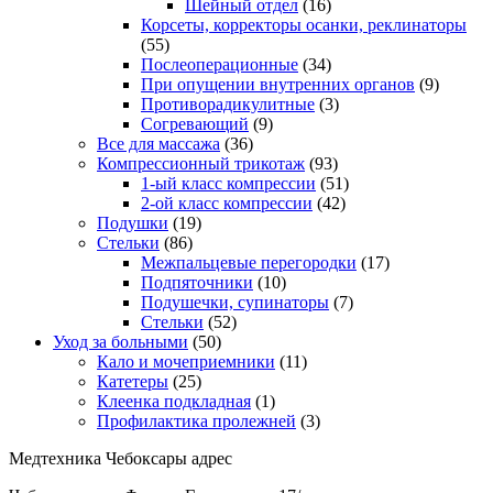
Шейный отдел
(16)
Корсеты, корректоры осанки, реклинаторы
(55)
Послеоперационные
(34)
При опущении внутренних органов
(9)
Противорадикулитные
(3)
Согревающий
(9)
Все для массажа
(36)
Компрессионный трикотаж
(93)
1-ый класс компрессии
(51)
2-ой класс компрессии
(42)
Подушки
(19)
Стельки
(86)
Межпальцевые перегородки
(17)
Подпяточники
(10)
Подушечки, супинаторы
(7)
Стельки
(52)
Уход за больными
(50)
Кало и мочеприемники
(11)
Катетеры
(25)
Клеенка подкладная
(1)
Профилактика пролежней
(3)
Медтехника Чебоксары адрес