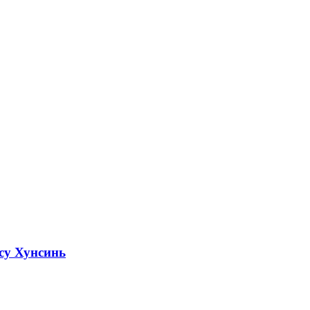
су Хунсинь