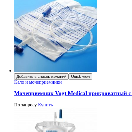
Добавить в список желаний
Quick view
Кало и мочеприемники
Мочеприемник Vogt Medical прикроватный с
По запросу
Купить