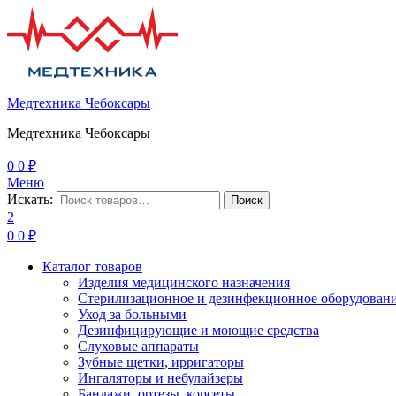
Медтехника Чебоксары
Медтехника Чебоксары
0
0
₽
Меню
Искать:
Поиск
2
0
0
₽
Каталог товаров
Изделия медицинского назначения
Стерилизационное и дезинфекционное оборудован
Уход за больными
Дезинфицирующие и моющие средства
Слуховые аппараты
Зубные щетки, ирригаторы
Ингаляторы и небулайзеры
Бандажи, ортезы, корсеты