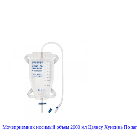
Мочеприемник носимый объем 2000 мл Цзянсу Хунсинь
По за