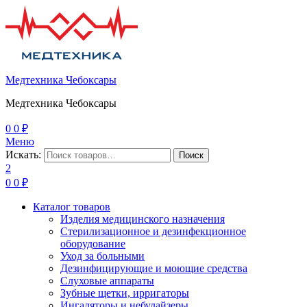
Медтехника Чебоксары
Медтехника Чебоксары
0
0
₽
Меню
Искать:
Поиск
2
0
0
₽
Каталог товаров
Изделия медицинского назначения
Стерилизационное и дезинфекционное
оборудование
Уход за больными
Дезинфицирующие и моющие средства
Слуховые аппараты
Зубные щетки, ирригаторы
Ингаляторы и небулайзеры