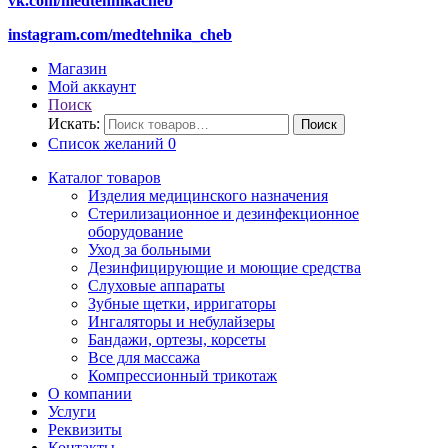
vk.com/medtehnikacheb
instagram.com/medtehnika_cheb
Магазин
Мой аккаунт
Поиск
Искать:
Поиск
Список желаний
0
Каталог товаров
Изделия медицинского назначения
Стерилизационное и дезинфекционное
оборудование
Уход за больными
Дезинфицирующие и моющие средства
Слуховые аппараты
Зубные щетки, ирригаторы
Ингаляторы и небулайзеры
Бандажи, ортезы, корсеты
Все для массажа
Компрессионный трикотаж
О компании
Услуги
Реквизиты
Контакты