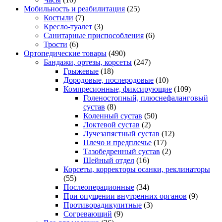
Мобильность и реабилитация
(25)
Костыли
(7)
Кресло-туалет
(3)
Санитарные приспособления
(6)
Трости
(6)
Ортопедические товары
(490)
Бандажи, ортезы, корсеты
(247)
Грыжевые
(18)
Дородовые, послеродовые
(10)
Компресионные, фиксирующие
(109)
Голеностопный, плюснефаланговый
сустав
(8)
Коленный сустав
(50)
Локтевой сустав
(2)
Лучезапястный сустав
(12)
Плечо и предплечье
(17)
Тазобедренный сустав
(2)
Шейный отдел
(16)
Корсеты, корректоры осанки, реклинаторы
(55)
Послеоперационные
(34)
При опущении внутренних органов
(9)
Противорадикулитные
(3)
Согревающий
(9)