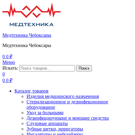
Медтехника Чебоксары
Медтехника Чебоксары
0
0
₽
Меню
Искать:
Поиск
0
0
0
₽
Каталог товаров
Изделия медицинского назначения
Стерилизационное и дезинфекционное
оборудование
Уход за больными
Дезинфицирующие и моющие средства
Слуховые аппараты
Зубные щетки, ирригаторы
Ингаляторы и небулайзеры