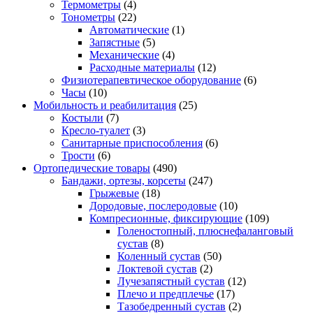
Термометры
(4)
Тонометры
(22)
Автоматические
(1)
Запястные
(5)
Механические
(4)
Расходные материалы
(12)
Физиотерапевтическое оборудование
(6)
Часы
(10)
Мобильность и реабилитация
(25)
Костыли
(7)
Кресло-туалет
(3)
Санитарные приспособления
(6)
Трости
(6)
Ортопедические товары
(490)
Бандажи, ортезы, корсеты
(247)
Грыжевые
(18)
Дородовые, послеродовые
(10)
Компресионные, фиксирующие
(109)
Голеностопный, плюснефаланговый
сустав
(8)
Коленный сустав
(50)
Локтевой сустав
(2)
Лучезапястный сустав
(12)
Плечо и предплечье
(17)
Тазобедренный сустав
(2)