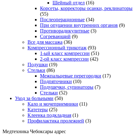
Шейный отдел
(16)
Корсеты, корректоры осанки, реклинаторы
(55)
Послеоперационные
(34)
При опущении внутренних органов
(9)
Противорадикулитные
(3)
Согревающий
(9)
Все для массажа
(36)
Компрессионный трикотаж
(93)
1-ый класс компрессии
(51)
2-ой класс компрессии
(42)
Подушки
(19)
Стельки
(86)
Межпальцевые перегородки
(17)
Подпяточники
(10)
Подушечки, супинаторы
(7)
Стельки
(52)
Уход за больными
(50)
Кало и мочеприемники
(11)
Катетеры
(25)
Клеенка подкладная
(1)
Профилактика пролежней
(3)
Медтехника Чебоксары адрес