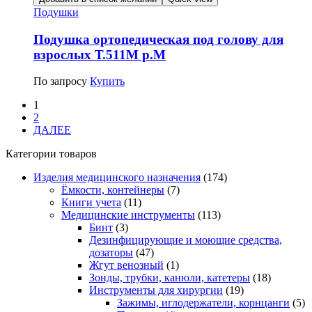
Подушки
Подушка ортопедическая под голову для
взрослых Т.511М р.М
По запросу
Купить
1
2
ДАЛЕЕ
Категории товаров
Изделия медицинского назначения
(174)
Ёмкости, контейнеры
(7)
Книги учета
(11)
Медицинские инструменты
(113)
Бинт
(3)
Дезинфицирующие и моющие средства,
дозаторы
(47)
Жгут венозный
(1)
Зонды, трубки, канюли, катетеры
(18)
Инструменты для хирургии
(19)
Зажимы, иглодержатели, корнцанги
(5)