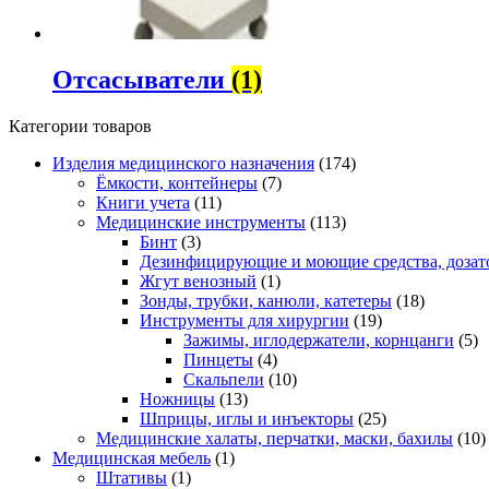
Отсасыватели
(1)
Категории товаров
Изделия медицинского назначения
(174)
Ёмкости, контейнеры
(7)
Книги учета
(11)
Медицинские инструменты
(113)
Бинт
(3)
Дезинфицирующие и моющие средства, дозат
Жгут венозный
(1)
Зонды, трубки, канюли, катетеры
(18)
Инструменты для хирургии
(19)
Зажимы, иглодержатели, корнцанги
(5)
Пинцеты
(4)
Скальпели
(10)
Ножницы
(13)
Шприцы, иглы и инъекторы
(25)
Медицинские халаты, перчатки, маски, бахилы
(10)
Медицинская мебель
(1)
Штативы
(1)