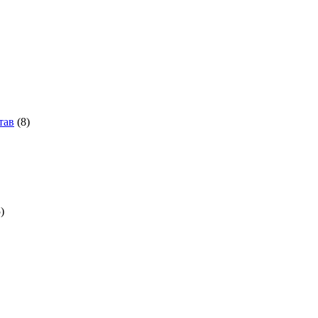
тав
(8)
)