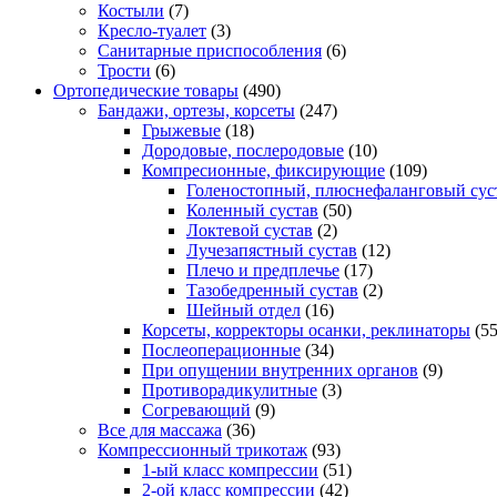
Костыли
(7)
Кресло-туалет
(3)
Санитарные приспособления
(6)
Трости
(6)
Ортопедические товары
(490)
Бандажи, ортезы, корсеты
(247)
Грыжевые
(18)
Дородовые, послеродовые
(10)
Компресионные, фиксирующие
(109)
Голеностопный, плюснефаланговый сус
Коленный сустав
(50)
Локтевой сустав
(2)
Лучезапястный сустав
(12)
Плечо и предплечье
(17)
Тазобедренный сустав
(2)
Шейный отдел
(16)
Корсеты, корректоры осанки, реклинаторы
(55
Послеоперационные
(34)
При опущении внутренних органов
(9)
Противорадикулитные
(3)
Согревающий
(9)
Все для массажа
(36)
Компрессионный трикотаж
(93)
1-ый класс компрессии
(51)
2-ой класс компрессии
(42)