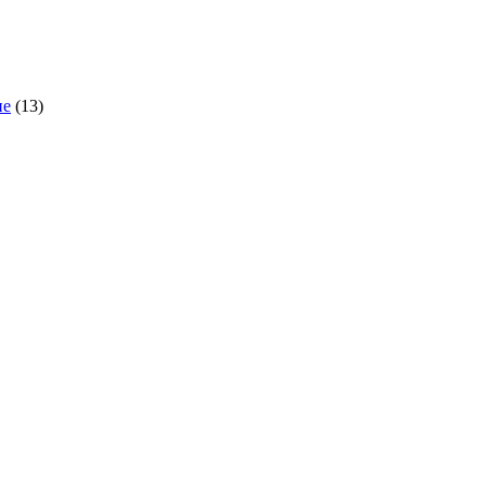
ие
(13)