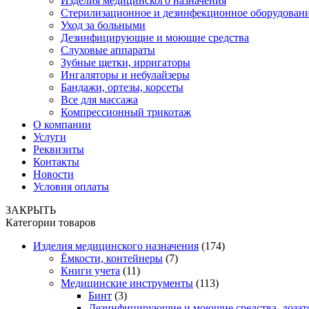
Изделия медицинского назначения
Стерилизационное и дезинфекционное оборудован
Уход за больными
Дезинфицирующие и моющие средства
Слуховые аппараты
Зубные щетки, ирригаторы
Ингаляторы и небулайзеры
Бандажи, ортезы, корсеты
Все для массажа
Компрессионный трикотаж
О компании
Услуги
Реквизиты
Контакты
Новости
Условия оплаты
ЗАКРЫТЬ
Категории товаров
Изделия медицинского назначения
(174)
Ёмкости, контейнеры
(7)
Книги учета
(11)
Медицинские инструменты
(113)
Бинт
(3)
Дезинфицирующие и моющие средства, дозат