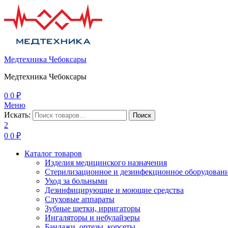
Медтехника Чебоксары
Медтехника Чебоксары
0
0
₽
Меню
Искать:
Поиск
2
0
0
₽
Каталог товаров
Изделия медицинского назначения
Стерилизационное и дезинфекционное оборудован
Уход за больными
Дезинфицирующие и моющие средства
Слуховые аппараты
Зубные щетки, ирригаторы
Ингаляторы и небулайзеры
Бандажи, ортезы, корсеты