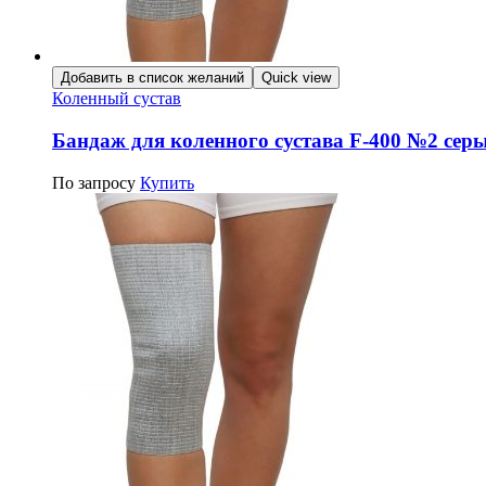
Добавить в список желаний
Quick view
Коленный сустав
Бандаж для коленного сустава F-400 №2 сер
По запросу
Купить