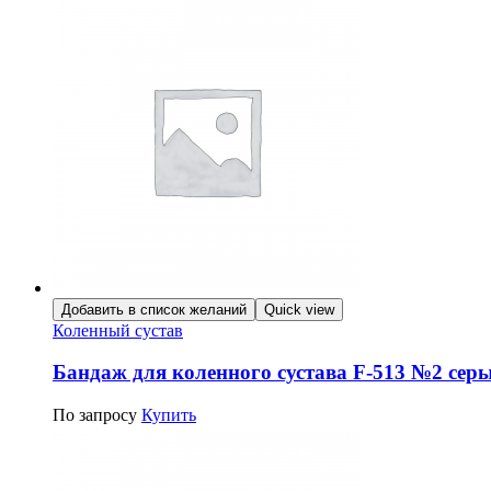
Добавить в список желаний
Quick view
Коленный сустав
Бандаж для коленного сустава F-513 №2 сер
По запросу
Купить