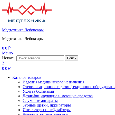
Медтехника Чебоксары
Медтехника Чебоксары
0
0
₽
Меню
Искать:
Поиск
2
0
0
₽
Каталог товаров
Изделия медицинского назначения
Стерилизационное и дезинфекционное оборудован
Уход за больными
Дезинфицирующие и моющие средства
Слуховые аппараты
Зубные щетки, ирригаторы
Ингаляторы и небулайзеры
Бандажи, ортезы, корсеты