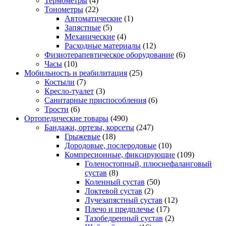
Термометры
(4)
Тонометры
(22)
Автоматические
(1)
Запястные
(5)
Механические
(4)
Расходные материалы
(12)
Физиотерапевтическое оборудование
(6)
Часы
(10)
Мобильность и реабилитация
(25)
Костыли
(7)
Кресло-туалет
(3)
Санитарные приспособления
(6)
Трости
(6)
Ортопедические товары
(490)
Бандажи, ортезы, корсеты
(247)
Грыжевые
(18)
Дородовые, послеродовые
(10)
Компресионные, фиксирующие
(109)
Голеностопный, плюснефаланговый
сустав
(8)
Коленный сустав
(50)
Локтевой сустав
(2)
Лучезапястный сустав
(12)
Плечо и предплечье
(17)
Тазобедренный сустав
(2)