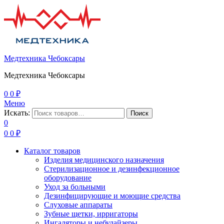
Медтехника Чебоксары
Медтехника Чебоксары
0
0
₽
Меню
Искать:
Поиск
0
0
0
₽
Каталог товаров
Изделия медицинского назначения
Стерилизационное и дезинфекционное
оборудование
Уход за больными
Дезинфицирующие и моющие средства
Слуховые аппараты
Зубные щетки, ирригаторы
Ингаляторы и небулайзеры