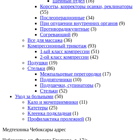
Шейный отдел
(16)
Корсеты, корректоры осанки, реклинаторы
(55)
Послеоперационные
(34)
При опущении внутренних органов
(9)
Противорадикулитные
(3)
Согревающий
(9)
Все для массажа
(36)
Компрессионный трикотаж
(93)
1-ый класс компрессии
(51)
2-ой класс компрессии
(42)
Подушки
(19)
Стельки
(86)
Межпальцевые перегородки
(17)
Подпяточники
(10)
Подушечки, супинаторы
(7)
Стельки
(52)
Уход за больными
(50)
Кало и мочеприемники
(11)
Катетеры
(25)
Клеенка подкладная
(1)
Профилактика пролежней
(3)
Медтехника Чебоксары адрес