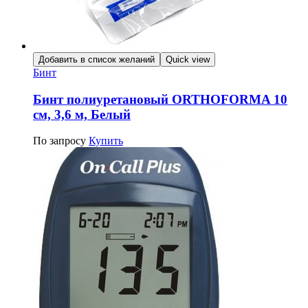
Добавить в список желаний
Quick view
Бинт
Бинт полиуретановый ORTHOFORMA 10
см, 3,6 м, Белый
По запросу
Купить