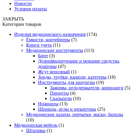
Новости
Условия оплаты
ЗАКРЫТЬ
Категории товаров
Изделия медицинского назначения
(174)
Ёмкости, контейнеры
(7)
Книги учета
(11)
Медицинские инструменты
(113)
Бинт
(3)
Дезинфицирующие и моющие средства,
дозаторы
(47)
Жгут венозный
(1)
Зонды, трубки, канюли, катетеры
(18)
Инструменты для хирургии
(19)
Зажимы, иглодержатели, корнцанги
(5)
Пинцеты
(4)
Скальпели
(10)
Ножницы
(13)
Шприцы, иглы и инъекторы
(25)
Медицинские халаты, перчатки, маски, бахилы
(10)
Медицинская мебель
(1)
Штативы
(1)