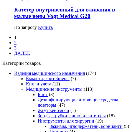
Катетер внутривенный для вливания в
малые вены Vogt Medical G20
По запросу
Купить
1
2
3
ДАЛЕЕ
Категории товаров
Изделия медицинского назначения
(174)
Ёмкости, контейнеры
(7)
Книги учета
(11)
Медицинские инструменты
(113)
Бинт
(3)
Дезинфицирующие и моющие средства,
дозаторы
(47)
Жгут венозный
(1)
Зонды, трубки, канюли, катетеры
(18)
Инструменты для хирургии
(19)
Зажимы, иглодержатели, корнцанги
(5)
Пинцеты
(4)