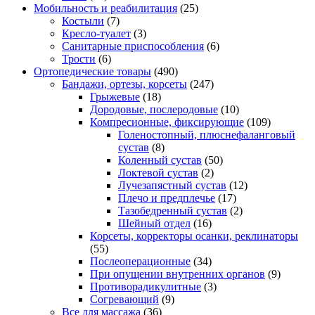
Мобильность и реабилитация
(25)
Костыли
(7)
Кресло-туалет
(3)
Санитарные приспособления
(6)
Трости
(6)
Ортопедические товары
(490)
Бандажи, ортезы, корсеты
(247)
Грыжевые
(18)
Дородовые, послеродовые
(10)
Компресионные, фиксирующие
(109)
Голеностопный, плюснефаланговый
сустав
(8)
Коленный сустав
(50)
Локтевой сустав
(2)
Лучезапястный сустав
(12)
Плечо и предплечье
(17)
Тазобедренный сустав
(2)
Шейный отдел
(16)
Корсеты, корректоры осанки, реклинаторы
(55)
Послеоперационные
(34)
При опущении внутренних органов
(9)
Противорадикулитные
(3)
Согревающий
(9)
Все для массажа
(36)