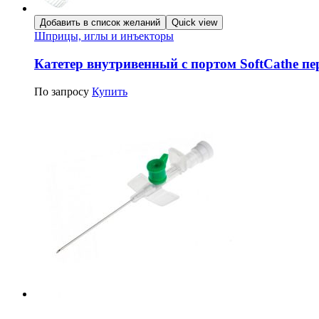
Добавить в список желаний
Quick view
Шприцы, иглы и инъекторы
Катетер внутривенный с портом SoftCathe п
По запросу
Купить