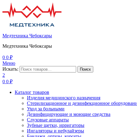
Медтехника Чебоксары
Медтехника Чебоксары
0
0
₽
Меню
Искать:
Поиск
2
0
0
₽
Каталог товаров
Изделия медицинского назначения
Стерилизационное и дезинфекционное оборудован
Уход за больными
Дезинфицирующие и моющие средства
Слуховые аппараты
Зубные щетки, ирригаторы
Ингаляторы и небулайзеры
Бандажи, ортезы, корсеты