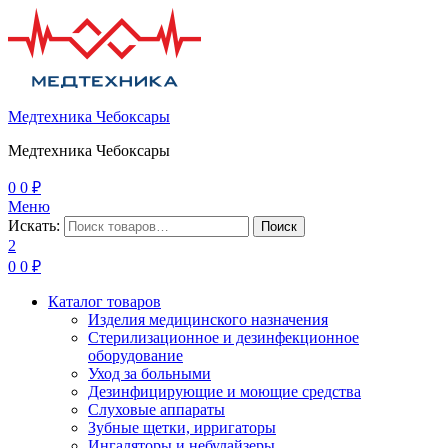
Медтехника Чебоксары
Медтехника Чебоксары
0
0
₽
Меню
Искать:
Поиск
2
0
0
₽
Каталог товаров
Изделия медицинского назначения
Стерилизационное и дезинфекционное
оборудование
Уход за больными
Дезинфицирующие и моющие средства
Слуховые аппараты
Зубные щетки, ирригаторы
Ингаляторы и небулайзеры