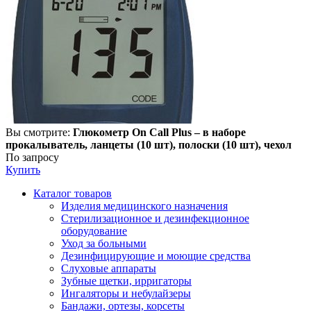
Вы смотрите:
Глюкометр On Call Plus – в наборе
прокалыватель, ланцеты (10 шт), полоски (10 шт), чехол
По запросу
Купить
Каталог товаров
Изделия медицинского назначения
Стерилизационное и дезинфекционное
оборудование
Уход за больными
Дезинфицирующие и моющие средства
Слуховые аппараты
Зубные щетки, ирригаторы
Ингаляторы и небулайзеры
Бандажи, ортезы, корсеты