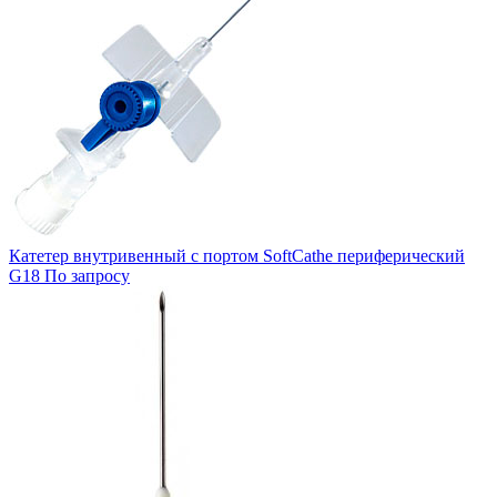
Катетер внутривенный с портом SoftCathe периферический
G18
По запросу