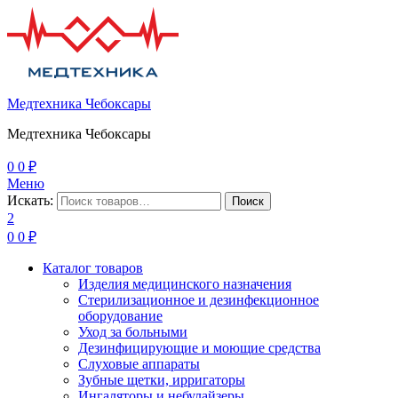
Медтехника Чебоксары
Медтехника Чебоксары
0
0
₽
Меню
Искать:
Поиск
2
0
0
₽
Каталог товаров
Изделия медицинского назначения
Стерилизационное и дезинфекционное
оборудование
Уход за больными
Дезинфицирующие и моющие средства
Слуховые аппараты
Зубные щетки, ирригаторы
Ингаляторы и небулайзеры