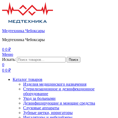
Медтехника Чебоксары
Медтехника Чебоксары
0
0
₽
Меню
Искать:
Поиск
0
0
0
₽
Каталог товаров
Изделия медицинского назначения
Стерилизационное и дезинфекционное
оборудование
Уход за больными
Дезинфицирующие и моющие средства
Слуховые аппараты
Зубные щетки, ирригаторы
Ингаляторы и небулайзеры