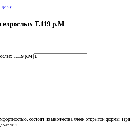
апросу
 взрослых Т.119 р.М
ослых Т.119 р.М
мфортностью, состоит из множества ячеек открытой формы. Пр
давления.