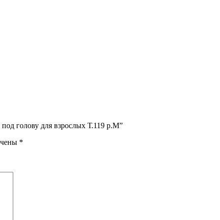
 под голову для взрослых Т.119 р.М”
ечены
*