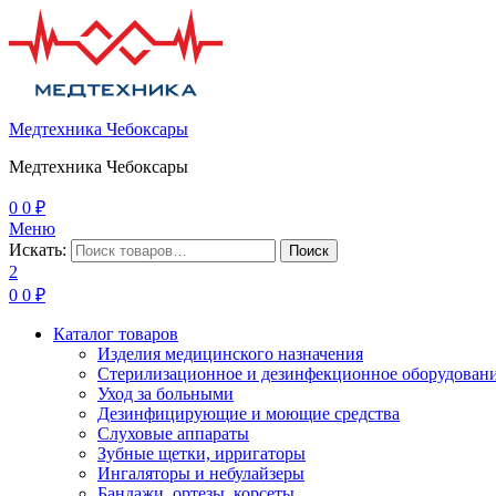
Медтехника Чебоксары
Медтехника Чебоксары
0
0
₽
Меню
Искать:
Поиск
2
0
0
₽
Каталог товаров
Изделия медицинского назначения
Стерилизационное и дезинфекционное оборудован
Уход за больными
Дезинфицирующие и моющие средства
Слуховые аппараты
Зубные щетки, ирригаторы
Ингаляторы и небулайзеры
Бандажи, ортезы, корсеты