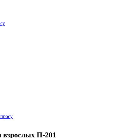
осу
апросу
я взрослых П-201