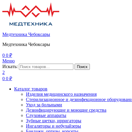
Медтехника Чебоксары
Медтехника Чебоксары
0
0
₽
Меню
Искать:
Поиск
2
0
0
₽
Каталог товаров
Изделия медицинского назначения
Стерилизационное и дезинфекционное оборудован
Уход за больными
Дезинфицирующие и моющие средства
Слуховые аппараты
Зубные щетки, ирригаторы
Ингаляторы и небулайзеры
Бандажи, ортезы, корсеты