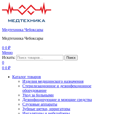
Медтехника Чебоксары
Медтехника Чебоксары
0
0
₽
Меню
Искать:
Поиск
0
0
0
₽
Каталог товаров
Изделия медицинского назначения
Стерилизационное и дезинфекционное
оборудование
Уход за больными
Дезинфицирующие и моющие средства
Слуховые аппараты
Зубные щетки, ирригаторы
Ингаляторы и небулайзеры