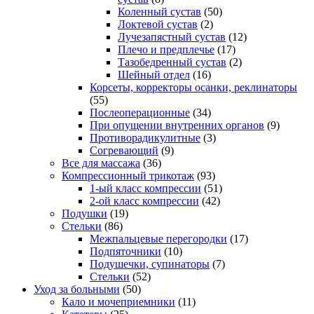
Коленный сустав
(50)
Локтевой сустав
(2)
Лучезапястный сустав
(12)
Плечо и предплечье
(17)
Тазобедренный сустав
(2)
Шейный отдел
(16)
Корсеты, корректоры осанки, реклинаторы
(55)
Послеоперационные
(34)
При опущении внутренних органов
(9)
Противорадикулитные
(3)
Согревающий
(9)
Все для массажа
(36)
Компрессионный трикотаж
(93)
1-ый класс компрессии
(51)
2-ой класс компрессии
(42)
Подушки
(19)
Стельки
(86)
Межпальцевые перегородки
(17)
Подпяточники
(10)
Подушечки, супинаторы
(7)
Стельки
(52)
Уход за больными
(50)
Кало и мочеприемники
(11)