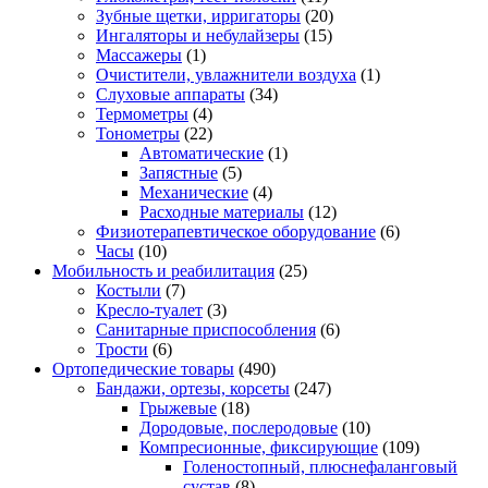
Зубные щетки, ирригаторы
(20)
Ингаляторы и небулайзеры
(15)
Массажеры
(1)
Очистители, увлажнители воздуха
(1)
Слуховые аппараты
(34)
Термометры
(4)
Тонометры
(22)
Автоматические
(1)
Запястные
(5)
Механические
(4)
Расходные материалы
(12)
Физиотерапевтическое оборудование
(6)
Часы
(10)
Мобильность и реабилитация
(25)
Костыли
(7)
Кресло-туалет
(3)
Санитарные приспособления
(6)
Трости
(6)
Ортопедические товары
(490)
Бандажи, ортезы, корсеты
(247)
Грыжевые
(18)
Дородовые, послеродовые
(10)
Компресионные, фиксирующие
(109)
Голеностопный, плюснефаланговый
сустав
(8)