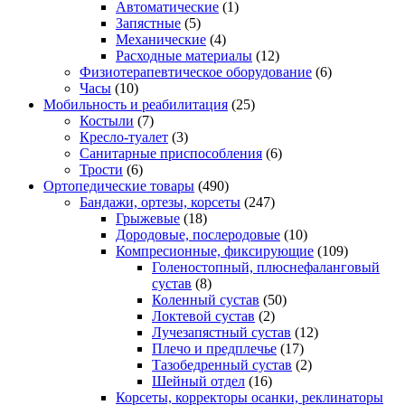
Автоматические
(1)
Запястные
(5)
Механические
(4)
Расходные материалы
(12)
Физиотерапевтическое оборудование
(6)
Часы
(10)
Мобильность и реабилитация
(25)
Костыли
(7)
Кресло-туалет
(3)
Санитарные приспособления
(6)
Трости
(6)
Ортопедические товары
(490)
Бандажи, ортезы, корсеты
(247)
Грыжевые
(18)
Дородовые, послеродовые
(10)
Компресионные, фиксирующие
(109)
Голеностопный, плюснефаланговый
сустав
(8)
Коленный сустав
(50)
Локтевой сустав
(2)
Лучезапястный сустав
(12)
Плечо и предплечье
(17)
Тазобедренный сустав
(2)
Шейный отдел
(16)
Корсеты, корректоры осанки, реклинаторы