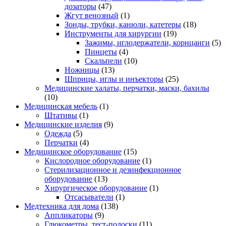
дозаторы
(47)
Жгут венозный
(1)
Зонды, трубки, канюли, катетеры
(18)
Инструменты для хирургии
(19)
Зажимы, иглодержатели, корнцанги
(5)
Пинцеты
(4)
Скальпели
(10)
Ножницы
(13)
Шприцы, иглы и инъекторы
(25)
Медицинские халаты, перчатки, маски, бахилы
(10)
Медицинская мебель
(1)
Штативы
(1)
Медицинские изделия
(9)
Одежда
(5)
Перчатки
(4)
Медицинское оборудование
(15)
Кислородное оборудование
(1)
Стерилизационное и дезинфекционное
оборудование
(13)
Хирургическое оборудование
(1)
Отсасыватели
(1)
Медтехника для дома
(138)
Аппликаторы
(9)
Глюкометры, тест-полоски
(11)