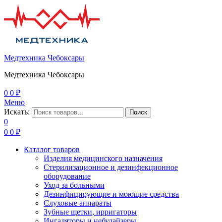
Медтехника Чебоксары
Медтехника Чебоксары
0
0
₽
Меню
Искать:
Поиск
0
0
0
₽
Каталог товаров
Изделия медицинского назначения
Стерилизационное и дезинфекционное
оборудование
Уход за больными
Дезинфицирующие и моющие средства
Слуховые аппараты
Зубные щетки, ирригаторы
Ингаляторы и небулайзеры