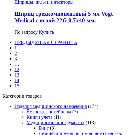
Шприцы, иглы и инъекторы
Шприц трехкомпонентный 5 мл Vogt
Medical с иглой 22G 0.7х40 мм.
По запросу
Купить
ПРЕДЫДУЩАЯ СТРАНИЦА
1
2
3
…
12
13
14
15
Категории товаров
Изделия медицинского назначения
(174)
Ёмкости, контейнеры
(7)
Книги учета
(11)
Медицинские инструменты
(113)
Бинт
(3)
Дезинфицирующие и моющие средства,