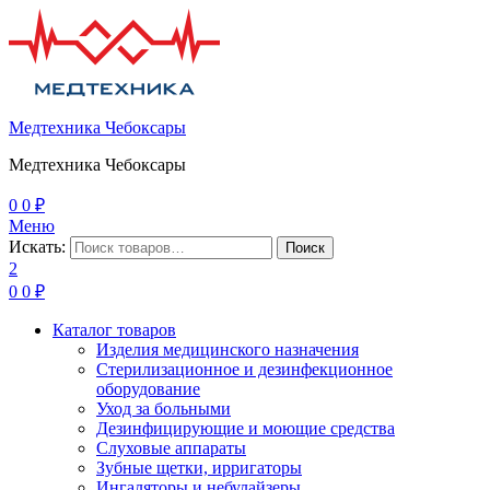
Медтехника Чебоксары
Медтехника Чебоксары
0
0
₽
Меню
Искать:
Поиск
2
0
0
₽
Каталог товаров
Изделия медицинского назначения
Стерилизационное и дезинфекционное
оборудование
Уход за больными
Дезинфицирующие и моющие средства
Слуховые аппараты
Зубные щетки, ирригаторы
Ингаляторы и небулайзеры