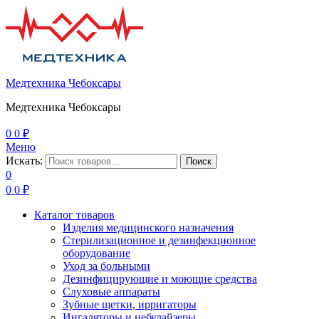
Медтехника Чебоксары
Медтехника Чебоксары
0
0
₽
Меню
Искать:
Поиск
0
0
0
₽
Каталог товаров
Изделия медицинского назначения
Стерилизационное и дезинфекционное
оборудование
Уход за больными
Дезинфицирующие и моющие средства
Слуховые аппараты
Зубные щетки, ирригаторы
Ингаляторы и небулайзеры