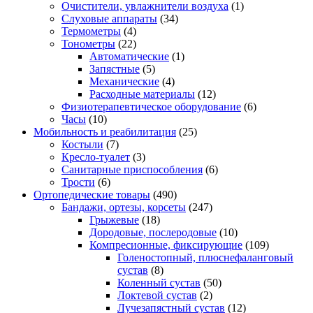
Очистители, увлажнители воздуха
(1)
Слуховые аппараты
(34)
Термометры
(4)
Тонометры
(22)
Автоматические
(1)
Запястные
(5)
Механические
(4)
Расходные материалы
(12)
Физиотерапевтическое оборудование
(6)
Часы
(10)
Мобильность и реабилитация
(25)
Костыли
(7)
Кресло-туалет
(3)
Санитарные приспособления
(6)
Трости
(6)
Ортопедические товары
(490)
Бандажи, ортезы, корсеты
(247)
Грыжевые
(18)
Дородовые, послеродовые
(10)
Компресионные, фиксирующие
(109)
Голеностопный, плюснефаланговый
сустав
(8)
Коленный сустав
(50)
Локтевой сустав
(2)
Лучезапястный сустав
(12)