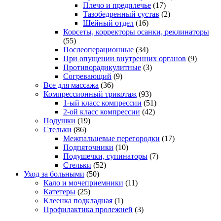
Плечо и предплечье
(17)
Тазобедренный сустав
(2)
Шейный отдел
(16)
Корсеты, корректоры осанки, реклинаторы
(55)
Послеоперационные
(34)
При опущении внутренних органов
(9)
Противорадикулитные
(3)
Согревающий
(9)
Все для массажа
(36)
Компрессионный трикотаж
(93)
1-ый класс компрессии
(51)
2-ой класс компрессии
(42)
Подушки
(19)
Стельки
(86)
Межпальцевые перегородки
(17)
Подпяточники
(10)
Подушечки, супинаторы
(7)
Стельки
(52)
Уход за больными
(50)
Кало и мочеприемники
(11)
Катетеры
(25)
Клеенка подкладная
(1)
Профилактика пролежней
(3)