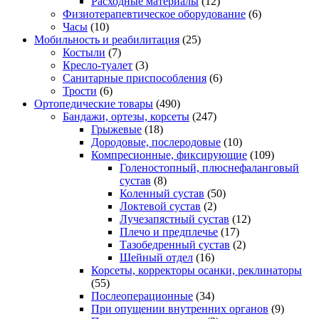
Расходные материалы
(12)
Физиотерапевтическое оборудование
(6)
Часы
(10)
Мобильность и реабилитация
(25)
Костыли
(7)
Кресло-туалет
(3)
Санитарные приспособления
(6)
Трости
(6)
Ортопедические товары
(490)
Бандажи, ортезы, корсеты
(247)
Грыжевые
(18)
Дородовые, послеродовые
(10)
Компресионные, фиксирующие
(109)
Голеностопный, плюснефаланговый
сустав
(8)
Коленный сустав
(50)
Локтевой сустав
(2)
Лучезапястный сустав
(12)
Плечо и предплечье
(17)
Тазобедренный сустав
(2)
Шейный отдел
(16)
Корсеты, корректоры осанки, реклинаторы
(55)
Послеоперационные
(34)
При опущении внутренних органов
(9)