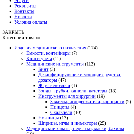
Услуги
Реквизиты
Контакты
Новости
Условия оплаты
ЗАКРЫТЬ
Категории товаров
Изделия медицинского назначения
(174)
Ёмкости, контейнеры
(7)
Книги учета
(11)
Медицинские инструменты
(113)
Бинт
(3)
Дезинфицирующие и моющие средства,
дозаторы
(47)
Жгут венозный
(1)
Зонды, трубки, канюли, катетеры
(18)
Инструменты для хирургии
(19)
Зажимы, иглодержатели, корнцанги
(5)
Пинцеты
(4)
Скальпели
(10)
Ножницы
(13)
Шприцы, иглы и инъекторы
(25)
Медицинские халаты, перчатки, маски, бахилы
(10)