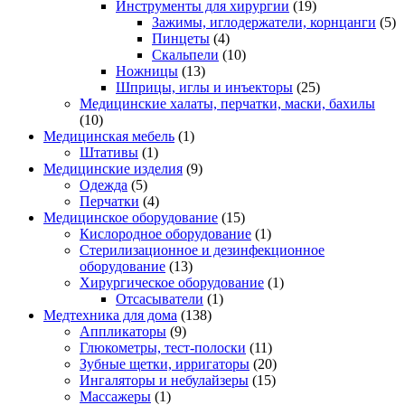
Инструменты для хирургии
(19)
Зажимы, иглодержатели, корнцанги
(5)
Пинцеты
(4)
Скальпели
(10)
Ножницы
(13)
Шприцы, иглы и инъекторы
(25)
Медицинские халаты, перчатки, маски, бахилы
(10)
Медицинская мебель
(1)
Штативы
(1)
Медицинские изделия
(9)
Одежда
(5)
Перчатки
(4)
Медицинское оборудование
(15)
Кислородное оборудование
(1)
Стерилизационное и дезинфекционное
оборудование
(13)
Хирургическое оборудование
(1)
Отсасыватели
(1)
Медтехника для дома
(138)
Аппликаторы
(9)
Глюкометры, тест-полоски
(11)
Зубные щетки, ирригаторы
(20)
Ингаляторы и небулайзеры
(15)
Массажеры
(1)