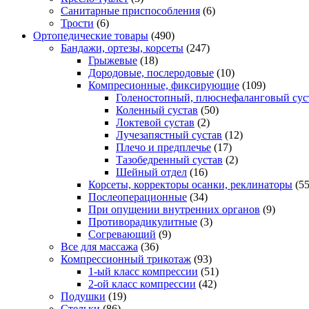
Санитарные приспособления
(6)
Трости
(6)
Ортопедические товары
(490)
Бандажи, ортезы, корсеты
(247)
Грыжевые
(18)
Дородовые, послеродовые
(10)
Компресионные, фиксирующие
(109)
Голеностопный, плюснефаланговый сус
Коленный сустав
(50)
Локтевой сустав
(2)
Лучезапястный сустав
(12)
Плечо и предплечье
(17)
Тазобедренный сустав
(2)
Шейный отдел
(16)
Корсеты, корректоры осанки, реклинаторы
(55
Послеоперационные
(34)
При опущении внутренних органов
(9)
Противорадикулитные
(3)
Согревающий
(9)
Все для массажа
(36)
Компрессионный трикотаж
(93)
1-ый класс компрессии
(51)
2-ой класс компрессии
(42)
Подушки
(19)
Стельки
(86)