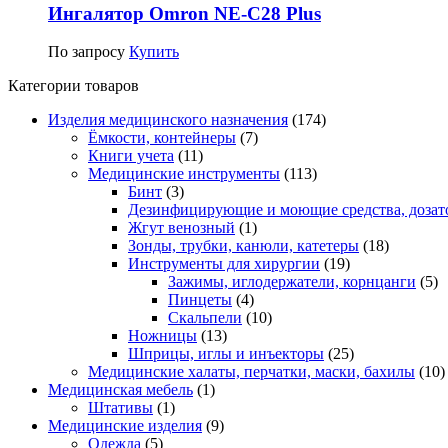
Ингалятор Omron NE-C28 Plus
По запросу
Купить
Категории товаров
Изделия медицинского назначения
(174)
Ёмкости, контейнеры
(7)
Книги учета
(11)
Медицинские инструменты
(113)
Бинт
(3)
Дезинфицирующие и моющие средства, дозат
Жгут венозный
(1)
Зонды, трубки, канюли, катетеры
(18)
Инструменты для хирургии
(19)
Зажимы, иглодержатели, корнцанги
(5)
Пинцеты
(4)
Скальпели
(10)
Ножницы
(13)
Шприцы, иглы и инъекторы
(25)
Медицинские халаты, перчатки, маски, бахилы
(10)
Медицинская мебель
(1)
Штативы
(1)
Медицинские изделия
(9)
Одежда
(5)