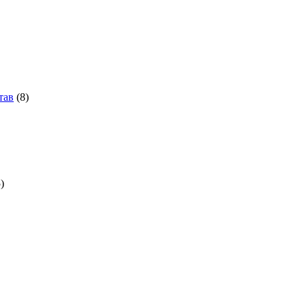
тав
(8)
)