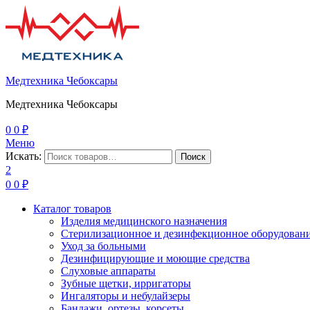
Медтехника Чебоксары
Медтехника Чебоксары
0
0
₽
Меню
Искать:
Поиск
2
0
0
₽
Каталог товаров
Изделия медицинского назначения
Стерилизационное и дезинфекционное оборудован
Уход за больными
Дезинфицирующие и моющие средства
Слуховые аппараты
Зубные щетки, ирригаторы
Ингаляторы и небулайзеры
Бандажи, ортезы, корсеты