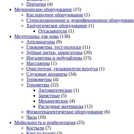
Перчатки
(4)
Медицинское оборудование
(15)
Кислородное оборудование
(1)
Стерилизационное и дезинфекционное оборудован
Хирургическое оборудование
(1)
Отсасыватели
(1)
Медтехника для дома
(138)
Аппликаторы
(9)
Глюкометры, тест-полоски
(11)
Зубные щетки, ирригаторы
(20)
Ингаляторы и небулайзеры
(15)
Массажеры
(1)
Очистители, увлажнители воздуха
(1)
Слуховые аппараты
(34)
Термометры
(4)
Тонометры
(22)
Автоматические
(1)
Запястные
(5)
Механические
(4)
Расходные материалы
(12)
Физиотерапевтическое оборудование
(6)
Часы
(10)
Мобильность и реабилитация
(25)
Костыли
(7)
Кресло-туалет
(3)