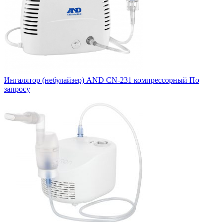
Ингалятор (небулайзер) AND CN-231 компрессорный
По
запросу