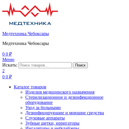
Медтехника Чебоксары
Медтехника Чебоксары
0
0
₽
Меню
Искать:
Поиск
2
0
0
₽
Каталог товаров
Изделия медицинского назначения
Стерилизационное и дезинфекционное
оборудование
Уход за больными
Дезинфицирующие и моющие средства
Слуховые аппараты
Зубные щетки, ирригаторы
Ингаляторы и небулайзеры