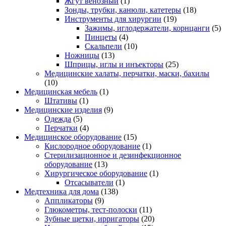
Жгут венозный
(1)
Зонды, трубки, канюли, катетеры
(18)
Инструменты для хирургии
(19)
Зажимы, иглодержатели, корнцанги
(5)
Пинцеты
(4)
Скальпели
(10)
Ножницы
(13)
Шприцы, иглы и инъекторы
(25)
Медицинские халаты, перчатки, маски, бахилы
(10)
Медицинская мебель
(1)
Штативы
(1)
Медицинские изделия
(9)
Одежда
(5)
Перчатки
(4)
Медицинское оборудование
(15)
Кислородное оборудование
(1)
Стерилизационное и дезинфекционное
оборудование
(13)
Хирургическое оборудование
(1)
Отсасыватели
(1)
Медтехника для дома
(138)
Аппликаторы
(9)
Глюкометры, тест-полоски
(11)
Зубные щетки, ирригаторы
(20)