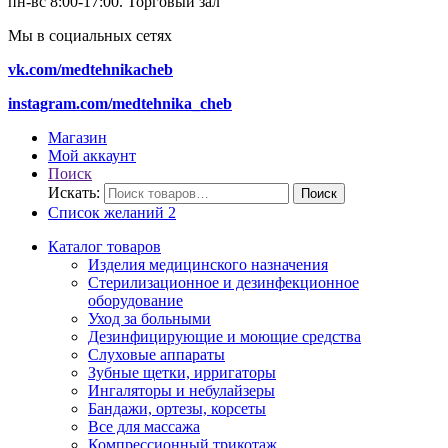
пн-вс 8:00-17:00.
Торговый зал
Мы в социальных сетях
vk.com/medtehnikacheb
instagram.com/medtehnika_cheb
Магазин
Мой аккаунт
Поиск
Искать:
Поиск
Список желаний
2
Каталог товаров
Изделия медицинского назначения
Стерилизационное и дезинфекционное
оборудование
Уход за больными
Дезинфицирующие и моющие средства
Слуховые аппараты
Зубные щетки, ирригаторы
Ингаляторы и небулайзеры
Бандажи, ортезы, корсеты
Все для массажа
Компрессионный трикотаж