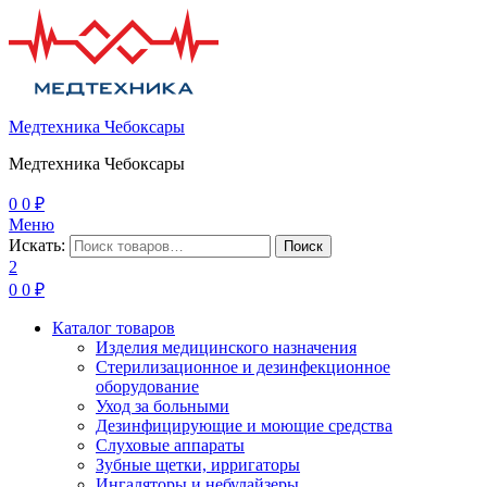
Медтехника Чебоксары
Медтехника Чебоксары
0
0
₽
Меню
Искать:
Поиск
2
0
0
₽
Каталог товаров
Изделия медицинского назначения
Стерилизационное и дезинфекционное
оборудование
Уход за больными
Дезинфицирующие и моющие средства
Слуховые аппараты
Зубные щетки, ирригаторы
Ингаляторы и небулайзеры