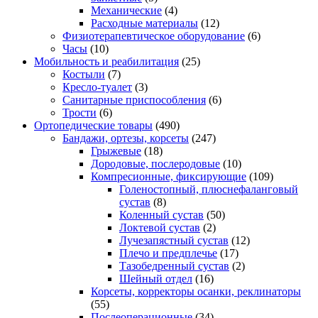
Механические
(4)
Расходные материалы
(12)
Физиотерапевтическое оборудование
(6)
Часы
(10)
Мобильность и реабилитация
(25)
Костыли
(7)
Кресло-туалет
(3)
Санитарные приспособления
(6)
Трости
(6)
Ортопедические товары
(490)
Бандажи, ортезы, корсеты
(247)
Грыжевые
(18)
Дородовые, послеродовые
(10)
Компресионные, фиксирующие
(109)
Голеностопный, плюснефаланговый
сустав
(8)
Коленный сустав
(50)
Локтевой сустав
(2)
Лучезапястный сустав
(12)
Плечо и предплечье
(17)
Тазобедренный сустав
(2)
Шейный отдел
(16)
Корсеты, корректоры осанки, реклинаторы
(55)
Послеоперационные
(34)