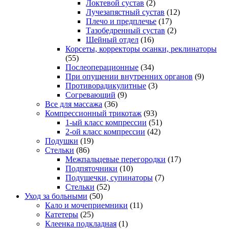
Локтевой сустав
(2)
Лучезапястный сустав
(12)
Плечо и предплечье
(17)
Тазобедренный сустав
(2)
Шейный отдел
(16)
Корсеты, корректоры осанки, реклинаторы
(55)
Послеоперационные
(34)
При опущении внутренних органов
(9)
Противорадикулитные
(3)
Согревающий
(9)
Все для массажа
(36)
Компрессионный трикотаж
(93)
1-ый класс компрессии
(51)
2-ой класс компрессии
(42)
Подушки
(19)
Стельки
(86)
Межпальцевые перегородки
(17)
Подпяточники
(10)
Подушечки, супинаторы
(7)
Стельки
(52)
Уход за больными
(50)
Кало и мочеприемники
(11)
Катетеры
(25)
Клеенка подкладная
(1)