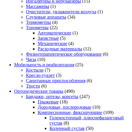
Ингаляторы и небулайзеры
(15)
Массажеры
(1)
Очистители, увлажнители воздуха
(1)
Слуховые аппараты
(34)
Термометры
(4)
Тонометры
(22)
Автоматические
(1)
Запястные
(5)
Механические
(4)
Расходные материалы
(12)
Физиотерапевтическое оборудование
(6)
Часы
(10)
Мобильность и реабилитация
(25)
Костыли
(7)
Кресло-туалет
(3)
Санитарные приспособления
(6)
Трости
(6)
Ортопедические товары
(490)
Бандажи, ортезы, корсеты
(247)
Грыжевые
(18)
Дородовые, послеродовые
(10)
Компресионные, фиксирующие
(109)
Голеностопный, плюснефаланговый
сустав
(8)
Коленный сустав
(50)