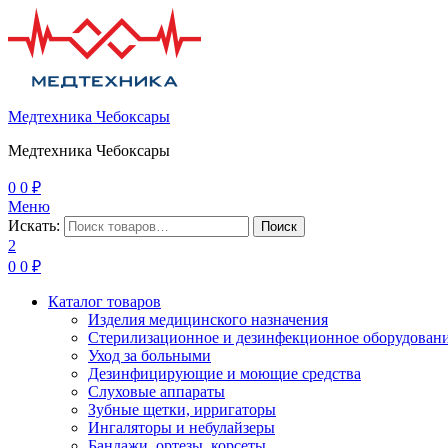
Медтехника Чебоксары
Медтехника Чебоксары
0
0
₽
Меню
Искать:
Поиск
2
0
0
₽
Каталог товаров
Изделия медицинского назначения
Стерилизационное и дезинфекционное оборудован
Уход за больными
Дезинфицирующие и моющие средства
Слуховые аппараты
Зубные щетки, ирригаторы
Ингаляторы и небулайзеры
Бандажи, ортезы, корсеты