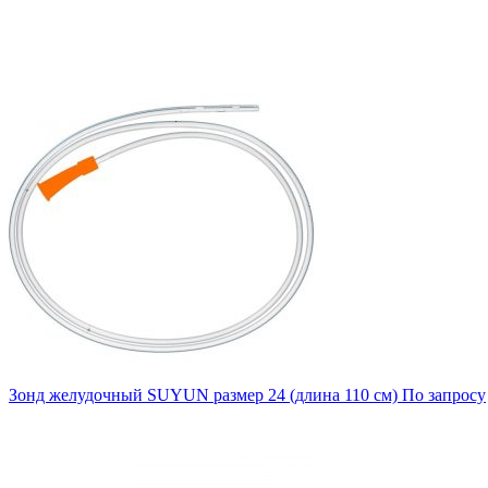
Зонд желудочный SUYUN размер 24 (длина 110 см)
По запросу