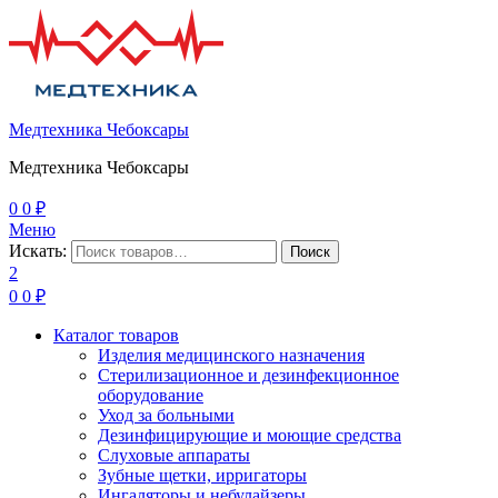
Медтехника Чебоксары
Медтехника Чебоксары
0
0
₽
Меню
Искать:
Поиск
2
0
0
₽
Каталог товаров
Изделия медицинского назначения
Стерилизационное и дезинфекционное
оборудование
Уход за больными
Дезинфицирующие и моющие средства
Слуховые аппараты
Зубные щетки, ирригаторы
Ингаляторы и небулайзеры