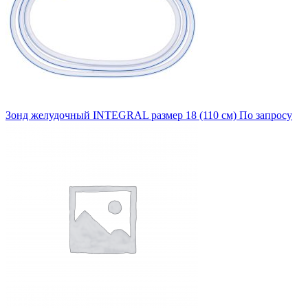
Зонд желудочный INTEGRAL размер 18 (110 см)
По запросу