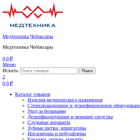
Медтехника Чебоксары
Медтехника Чебоксары
0
0
₽
Меню
Искать:
Поиск
2
0
0
₽
Каталог товаров
Изделия медицинского назначения
Стерилизационное и дезинфекционное оборудован
Уход за больными
Дезинфицирующие и моющие средства
Слуховые аппараты
Зубные щетки, ирригаторы
Ингаляторы и небулайзеры
Бандажи, ортезы, корсеты