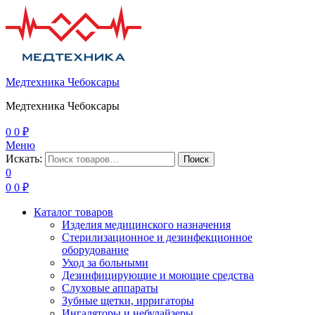
Медтехника Чебоксары
Медтехника Чебоксары
0
0
₽
Меню
Искать:
Поиск
0
0
0
₽
Каталог товаров
Изделия медицинского назначения
Стерилизационное и дезинфекционное
оборудование
Уход за больными
Дезинфицирующие и моющие средства
Слуховые аппараты
Зубные щетки, ирригаторы
Ингаляторы и небулайзеры