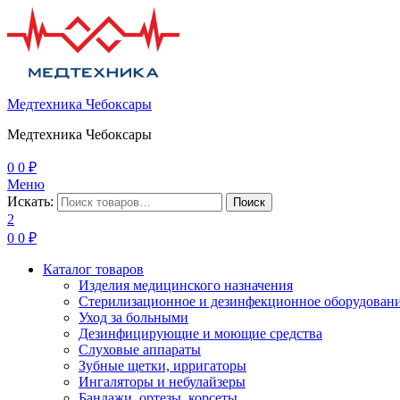
Медтехника Чебоксары
Медтехника Чебоксары
0
0
₽
Меню
Искать:
Поиск
2
0
0
₽
Каталог товаров
Изделия медицинского назначения
Стерилизационное и дезинфекционное оборудован
Уход за больными
Дезинфицирующие и моющие средства
Слуховые аппараты
Зубные щетки, ирригаторы
Ингаляторы и небулайзеры
Бандажи, ортезы, корсеты