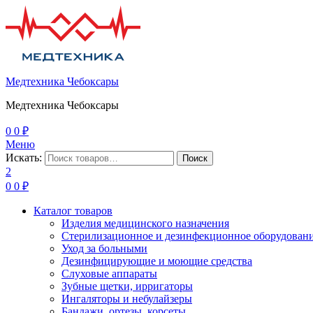
Медтехника Чебоксары
Медтехника Чебоксары
0
0
₽
Меню
Искать:
Поиск
2
0
0
₽
Каталог товаров
Изделия медицинского назначения
Стерилизационное и дезинфекционное оборудован
Уход за больными
Дезинфицирующие и моющие средства
Слуховые аппараты
Зубные щетки, ирригаторы
Ингаляторы и небулайзеры
Бандажи, ортезы, корсеты