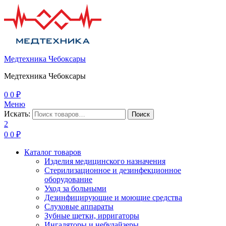
Медтехника Чебоксары
Медтехника Чебоксары
0
0
₽
Меню
Искать:
Поиск
2
0
0
₽
Каталог товаров
Изделия медицинского назначения
Стерилизационное и дезинфекционное
оборудование
Уход за больными
Дезинфицирующие и моющие средства
Слуховые аппараты
Зубные щетки, ирригаторы
Ингаляторы и небулайзеры