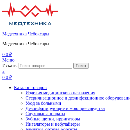
Медтехника Чебоксары
Медтехника Чебоксары
0
0
₽
Меню
Искать:
Поиск
2
0
0
₽
Каталог товаров
Изделия медицинского назначения
Стерилизационное и дезинфекционное оборудован
Уход за больными
Дезинфицирующие и моющие средства
Слуховые аппараты
Зубные щетки, ирригаторы
Ингаляторы и небулайзеры
Бандажи, ортезы, корсеты