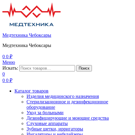
Медтехника Чебоксары
Медтехника Чебоксары
0
0
₽
Меню
Искать:
Поиск
0
0
0
₽
Каталог товаров
Изделия медицинского назначения
Стерилизационное и дезинфекционное
оборудование
Уход за больными
Дезинфицирующие и моющие средства
Слуховые аппараты
Зубные щетки, ирригаторы
Ингаляторы и небулайзеры