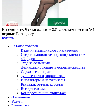
Вы смотрите:
Чулки женские 221 2 кл. компрессии №4
черные
По запросу
Купить
Каталог товаров
Изделия медицинского назначения
Стерилизационное и дезинфекционное
оборудование
Уход за больными
Дезинфицирующие и моющие средства
Слуховые аппараты
Зубные щетки, ирригаторы
Ингаляторы и небулайзеры
Бандажи, ортезы, корсеты
Все для массажа
Компрессионный трикотаж
О компании
Услуги
Реквизиты