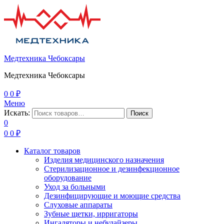
Медтехника Чебоксары
Медтехника Чебоксары
0
0
₽
Меню
Искать:
Поиск
0
0
0
₽
Каталог товаров
Изделия медицинского назначения
Стерилизационное и дезинфекционное
оборудование
Уход за больными
Дезинфицирующие и моющие средства
Слуховые аппараты
Зубные щетки, ирригаторы
Ингаляторы и небулайзеры