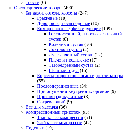
Трости
(6)
Ортопедические товары
(490)
Бандажи, ортезы, корсеты
(247)
Грыжевые
(18)
Дородовые, послеродовые
(10)
Компресионные, фиксирующие
(109)
Голеностопный, плюснефаланговый
сустав
(8)
Коленный сустав
(50)
Локтевой сустав
(2)
Лучезапястный сустав
(12)
Плечо и предплечье
(17)
Тазобедренный сустав
(2)
Шейный отдел
(16)
Корсеты, корректоры осанки, реклинаторы
(55)
Послеоперационные
(34)
При опущении внутренних органов
(9)
Противорадикулитные
(3)
Согревающий
(9)
Все для массажа
(36)
Компрессионный трикотаж
(93)
1-ый класс компрессии
(51)
2-ой класс компрессии
(42)
Подушки
(19)