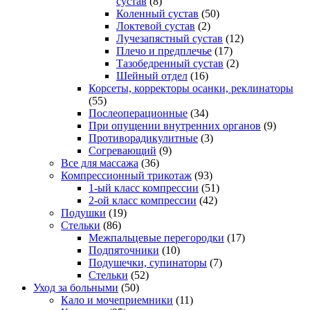
сустав
(8)
Коленный сустав
(50)
Локтевой сустав
(2)
Лучезапястный сустав
(12)
Плечо и предплечье
(17)
Тазобедренный сустав
(2)
Шейный отдел
(16)
Корсеты, корректоры осанки, реклинаторы
(55)
Послеоперационные
(34)
При опущении внутренних органов
(9)
Противорадикулитные
(3)
Согревающий
(9)
Все для массажа
(36)
Компрессионный трикотаж
(93)
1-ый класс компрессии
(51)
2-ой класс компрессии
(42)
Подушки
(19)
Стельки
(86)
Межпальцевые перегородки
(17)
Подпяточники
(10)
Подушечки, супинаторы
(7)
Стельки
(52)
Уход за больными
(50)
Кало и мочеприемники
(11)