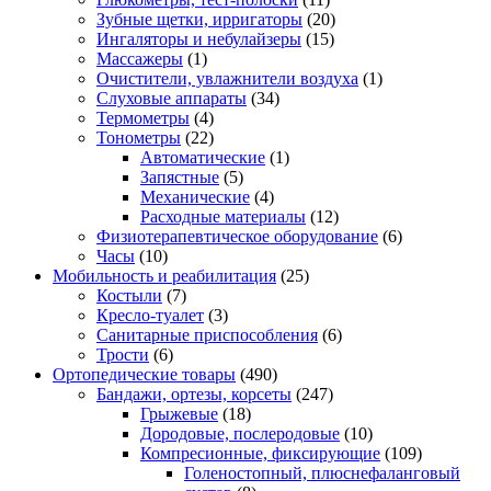
Зубные щетки, ирригаторы
(20)
Ингаляторы и небулайзеры
(15)
Массажеры
(1)
Очистители, увлажнители воздуха
(1)
Слуховые аппараты
(34)
Термометры
(4)
Тонометры
(22)
Автоматические
(1)
Запястные
(5)
Механические
(4)
Расходные материалы
(12)
Физиотерапевтическое оборудование
(6)
Часы
(10)
Мобильность и реабилитация
(25)
Костыли
(7)
Кресло-туалет
(3)
Санитарные приспособления
(6)
Трости
(6)
Ортопедические товары
(490)
Бандажи, ортезы, корсеты
(247)
Грыжевые
(18)
Дородовые, послеродовые
(10)
Компресионные, фиксирующие
(109)
Голеностопный, плюснефаланговый