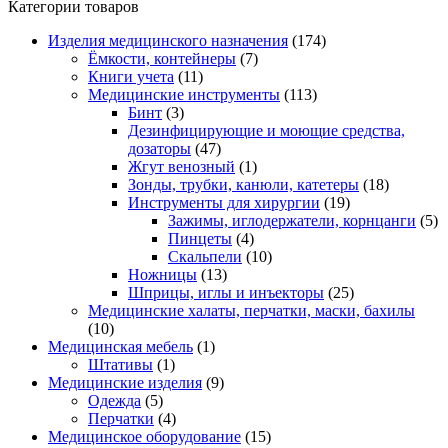
Категории товаров
Изделия медицинского назначения
(174)
Ёмкости, контейнеры
(7)
Книги учета
(11)
Медицинские инструменты
(113)
Бинт
(3)
Дезинфицирующие и моющие средства,
дозаторы
(47)
Жгут венозный
(1)
Зонды, трубки, канюли, катетеры
(18)
Инструменты для хирургии
(19)
Зажимы, иглодержатели, корнцанги
(5)
Пинцеты
(4)
Скальпели
(10)
Ножницы
(13)
Шприцы, иглы и инъекторы
(25)
Медицинские халаты, перчатки, маски, бахилы
(10)
Медицинская мебель
(1)
Штативы
(1)
Медицинские изделия
(9)
Одежда
(5)
Перчатки
(4)
Медицинское оборудование
(15)