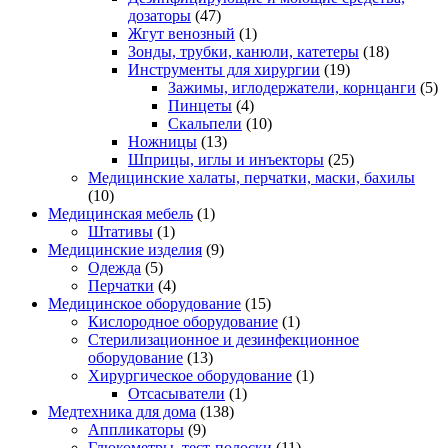
дозаторы
(47)
Жгут венозный
(1)
Зонды, трубки, канюли, катетеры
(18)
Инструменты для хирургии
(19)
Зажимы, иглодержатели, корнцанги
(5)
Пинцеты
(4)
Скальпели
(10)
Ножницы
(13)
Шприцы, иглы и инъекторы
(25)
Медицинские халаты, перчатки, маски, бахилы
(10)
Медицинская мебель
(1)
Штативы
(1)
Медицинские изделия
(9)
Одежда
(5)
Перчатки
(4)
Медицинское оборудование
(15)
Кислородное оборудование
(1)
Стерилизационное и дезинфекционное
оборудование
(13)
Хирургическое оборудование
(1)
Отсасыватели
(1)
Медтехника для дома
(138)
Аппликаторы
(9)
Глюкометры, тест-полоски
(11)