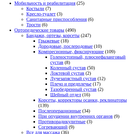
Мобильность и реабилитация
(25)
Костыли
(7)
Кресло-туалет
(3)
Санитарные приспособления
(6)
Трости
(6)
Ортопедические товары
(490)
Бандажи, ортезы, корсеты
(247)
Грыжевые
(18)
Дородовые, послеродовые
(10)
Компресионные, фиксирующие
(109)
Голеностопный, плюснефаланговый
сустав
(8)
Коленный сустав
(50)
Локтевой сустав
(2)
Лучезапястный сустав
(12)
Плечо и предплечье
(17)
Тазобедренный сустав
(2)
Шейный отдел
(16)
Корсеты, корректоры осанки, реклинаторы
(139)
Послеоперационные
(34)
При опущении внутренних органов
(9)
Противорадикулитные
(3)
Согревающий
(9)
Все для массажа
(36)