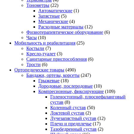
Тонометры
(22)
Автоматические
(1)
Запястные
(5)
Механические
(4)
Расходные материалы
(12)
Физиотерапевтическое оборудование
(6)
Часы
(10)
Мобильность и реабилитация
(25)
Костыли
(7)
Кресло-туалет
(3)
Санитарные приспособления
(6)
Трости
(6)
Ортопедические товары
(490)
Бандажи, ортезы, корсеты
(247)
Грыжевые
(18)
Дородовые, послеродовые
(10)
Компресионные, фиксирующие
(109)
Голеностопный, плюснефаланговый
сустав
(8)
Коленный сустав
(50)
Локтевой сустав
(2)
Лучезапястный сустав
(12)
Плечо и предплечье
(17)
Тазобедренный сустав
(2)