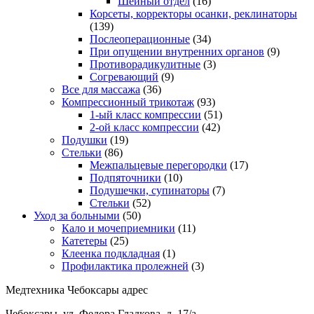
Шейный отдел
(16)
Корсеты, корректоры осанки, реклинаторы
(139)
Послеоперационные
(34)
При опущении внутренних органов
(9)
Противорадикулитные
(3)
Согревающий
(9)
Все для массажа
(36)
Компрессионный трикотаж
(93)
1-ый класс компрессии
(51)
2-ой класс компрессии
(42)
Подушки
(19)
Стельки
(86)
Межпальцевые перегородки
(17)
Подпяточники
(10)
Подушечки, супинаторы
(7)
Стельки
(52)
Уход за больными
(50)
Кало и мочеприемники
(11)
Катетеры
(25)
Клеенка подкладная
(1)
Профилактика пролежней
(3)
Медтехника Чебоксары адрес
Чебоксары, ул. Федора Гладкова, д. 17/а