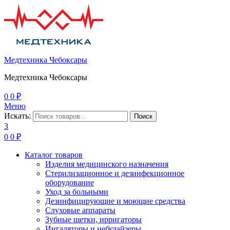
Медтехника Чебоксары
Медтехника Чебоксары
0
0
₽
Меню
Искать:
Поиск
3
0
0
₽
Каталог товаров
Изделия медицинского назначения
Стерилизационное и дезинфекционное
оборудование
Уход за больными
Дезинфицирующие и моющие средства
Слуховые аппараты
Зубные щетки, ирригаторы
Ингаляторы и небулайзеры