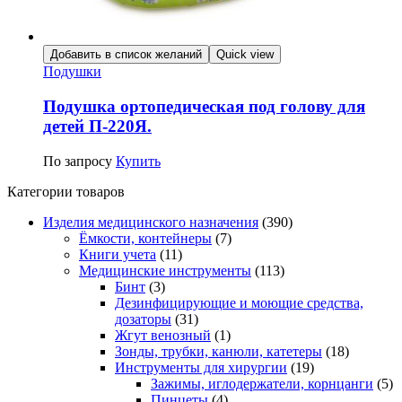
Добавить в список желаний
Quick view
Подушки
Подушка ортопедическая под голову для
детей П-220Я.
По запросу
Купить
Категории товаров
Изделия медицинского назначения
(390)
Ёмкости, контейнеры
(7)
Книги учета
(11)
Медицинские инструменты
(113)
Бинт
(3)
Дезинфицирующие и моющие средства,
дозаторы
(31)
Жгут венозный
(1)
Зонды, трубки, канюли, катетеры
(18)
Инструменты для хирургии
(19)
Зажимы, иглодержатели, корнцанги
(5)
Пинцеты
(4)