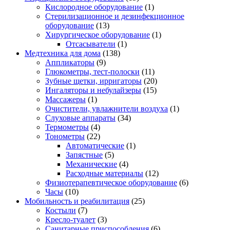
Кислородное оборудование
(1)
Стерилизационное и дезинфекционное
оборудование
(13)
Хирургическое оборудование
(1)
Отсасыватели
(1)
Медтехника для дома
(138)
Аппликаторы
(9)
Глюкометры, тест-полоски
(11)
Зубные щетки, ирригаторы
(20)
Ингаляторы и небулайзеры
(15)
Массажеры
(1)
Очистители, увлажнители воздуха
(1)
Слуховые аппараты
(34)
Термометры
(4)
Тонометры
(22)
Автоматические
(1)
Запястные
(5)
Механические
(4)
Расходные материалы
(12)
Физиотерапевтическое оборудование
(6)
Часы
(10)
Мобильность и реабилитация
(25)
Костыли
(7)
Кресло-туалет
(3)
Санитарные приспособления
(6)