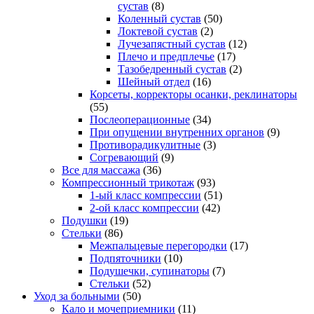
сустав
(8)
Коленный сустав
(50)
Локтевой сустав
(2)
Лучезапястный сустав
(12)
Плечо и предплечье
(17)
Тазобедренный сустав
(2)
Шейный отдел
(16)
Корсеты, корректоры осанки, реклинаторы
(55)
Послеоперационные
(34)
При опущении внутренних органов
(9)
Противорадикулитные
(3)
Согревающий
(9)
Все для массажа
(36)
Компрессионный трикотаж
(93)
1-ый класс компрессии
(51)
2-ой класс компрессии
(42)
Подушки
(19)
Стельки
(86)
Межпальцевые перегородки
(17)
Подпяточники
(10)
Подушечки, супинаторы
(7)
Стельки
(52)
Уход за больными
(50)
Кало и мочеприемники
(11)