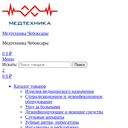
Медтехника Чебоксары
Медтехника Чебоксары
0
0
₽
Меню
Искать:
Поиск
2
0
0
₽
Каталог товаров
Изделия медицинского назначения
Стерилизационное и дезинфекционное
оборудование
Уход за больными
Дезинфицирующие и моющие средства
Слуховые аппараты
Зубные щетки, ирригаторы
Ингаляторы и небулайзеры