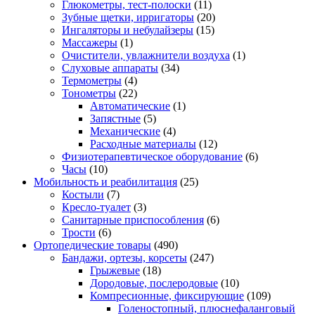
Глюкометры, тест-полоски
(11)
Зубные щетки, ирригаторы
(20)
Ингаляторы и небулайзеры
(15)
Массажеры
(1)
Очистители, увлажнители воздуха
(1)
Слуховые аппараты
(34)
Термометры
(4)
Тонометры
(22)
Автоматические
(1)
Запястные
(5)
Механические
(4)
Расходные материалы
(12)
Физиотерапевтическое оборудование
(6)
Часы
(10)
Мобильность и реабилитация
(25)
Костыли
(7)
Кресло-туалет
(3)
Санитарные приспособления
(6)
Трости
(6)
Ортопедические товары
(490)
Бандажи, ортезы, корсеты
(247)
Грыжевые
(18)
Дородовые, послеродовые
(10)
Компресионные, фиксирующие
(109)
Голеностопный, плюснефаланговый