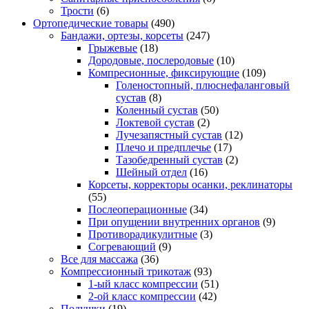
Трости
(6)
Ортопедические товары
(490)
Бандажи, ортезы, корсеты
(247)
Грыжевые
(18)
Дородовые, послеродовые
(10)
Компресионные, фиксирующие
(109)
Голеностопный, плюснефаланговый
сустав
(8)
Коленный сустав
(50)
Локтевой сустав
(2)
Лучезапястный сустав
(12)
Плечо и предплечье
(17)
Тазобедренный сустав
(2)
Шейный отдел
(16)
Корсеты, корректоры осанки, реклинаторы
(55)
Послеоперационные
(34)
При опущении внутренних органов
(9)
Противорадикулитные
(3)
Согревающий
(9)
Все для массажа
(36)
Компрессионный трикотаж
(93)
1-ый класс компрессии
(51)
2-ой класс компрессии
(42)
Подушки
(19)