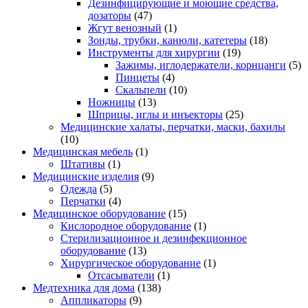
Дезинфицирующие и моющие средства,
дозаторы
(47)
Жгут венозный
(1)
Зонды, трубки, канюли, катетеры
(18)
Инструменты для хирургии
(19)
Зажимы, иглодержатели, корнцанги
(5)
Пинцеты
(4)
Скальпели
(10)
Ножницы
(13)
Шприцы, иглы и инъекторы
(25)
Медицинские халаты, перчатки, маски, бахилы
(10)
Медицинская мебель
(1)
Штативы
(1)
Медицинские изделия
(9)
Одежда
(5)
Перчатки
(4)
Медицинское оборудование
(15)
Кислородное оборудование
(1)
Стерилизационное и дезинфекционное
оборудование
(13)
Хирургическое оборудование
(1)
Отсасыватели
(1)
Медтехника для дома
(138)
Аппликаторы
(9)