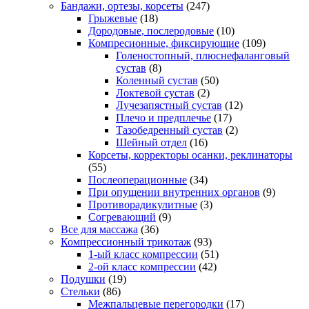
Бандажи, ортезы, корсеты
(247)
Грыжевые
(18)
Дородовые, послеродовые
(10)
Компресионные, фиксирующие
(109)
Голеностопный, плюснефаланговый
сустав
(8)
Коленный сустав
(50)
Локтевой сустав
(2)
Лучезапястный сустав
(12)
Плечо и предплечье
(17)
Тазобедренный сустав
(2)
Шейный отдел
(16)
Корсеты, корректоры осанки, реклинаторы
(55)
Послеоперационные
(34)
При опущении внутренних органов
(9)
Противорадикулитные
(3)
Согревающий
(9)
Все для массажа
(36)
Компрессионный трикотаж
(93)
1-ый класс компрессии
(51)
2-ой класс компрессии
(42)
Подушки
(19)
Стельки
(86)
Межпальцевые перегородки
(17)