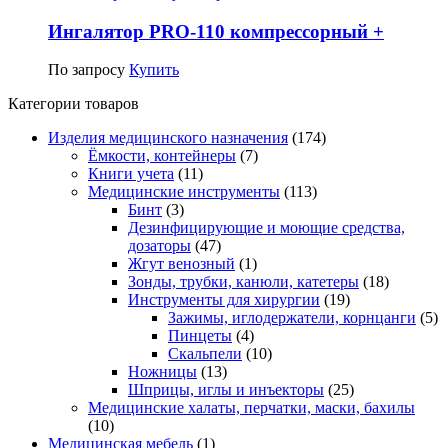
Ингалятор PRO-110 компрессорный +
По запросу
Купить
Категории товаров
Изделия медицинского назначения
(174)
Ёмкости, контейнеры
(7)
Книги учета
(11)
Медицинские инструменты
(113)
Бинт
(3)
Дезинфицирующие и моющие средства,
дозаторы
(47)
Жгут венозный
(1)
Зонды, трубки, канюли, катетеры
(18)
Инструменты для хирургии
(19)
Зажимы, иглодержатели, корнцанги
(5)
Пинцеты
(4)
Скальпели
(10)
Ножницы
(13)
Шприцы, иглы и инъекторы
(25)
Медицинские халаты, перчатки, маски, бахилы
(10)
Медицинская мебель
(1)