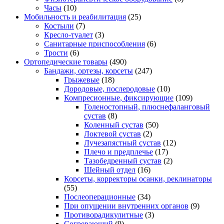
Часы
(10)
Мобильность и реабилитация
(25)
Костыли
(7)
Кресло-туалет
(3)
Санитарные приспособления
(6)
Трости
(6)
Ортопедические товары
(490)
Бандажи, ортезы, корсеты
(247)
Грыжевые
(18)
Дородовые, послеродовые
(10)
Компресионные, фиксирующие
(109)
Голеностопный, плюснефаланговый
сустав
(8)
Коленный сустав
(50)
Локтевой сустав
(2)
Лучезапястный сустав
(12)
Плечо и предплечье
(17)
Тазобедренный сустав
(2)
Шейный отдел
(16)
Корсеты, корректоры осанки, реклинаторы
(55)
Послеоперационные
(34)
При опущении внутренних органов
(9)
Противорадикулитные
(3)
Согревающий
(9)