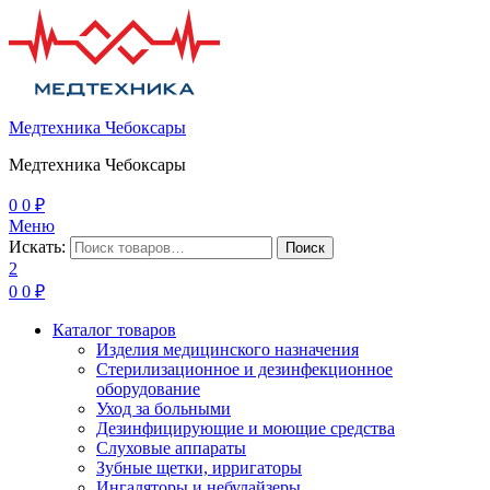
Медтехника Чебоксары
Медтехника Чебоксары
0
0
₽
Меню
Искать:
Поиск
2
0
0
₽
Каталог товаров
Изделия медицинского назначения
Стерилизационное и дезинфекционное
оборудование
Уход за больными
Дезинфицирующие и моющие средства
Слуховые аппараты
Зубные щетки, ирригаторы
Ингаляторы и небулайзеры