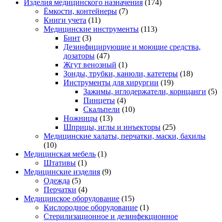
Изделия медицинского назначения
(174)
Ёмкости, контейнеры
(7)
Книги учета
(11)
Медицинские инструменты
(113)
Бинт
(3)
Дезинфицирующие и моющие средства,
дозаторы
(47)
Жгут венозный
(1)
Зонды, трубки, канюли, катетеры
(18)
Инструменты для хирургии
(19)
Зажимы, иглодержатели, корнцанги
(5)
Пинцеты
(4)
Скальпели
(10)
Ножницы
(13)
Шприцы, иглы и инъекторы
(25)
Медицинские халаты, перчатки, маски, бахилы
(10)
Медицинская мебель
(1)
Штативы
(1)
Медицинские изделия
(9)
Одежда
(5)
Перчатки
(4)
Медицинское оборудование
(15)
Кислородное оборудование
(1)
Стерилизационное и дезинфекционное