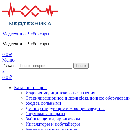
Медтехника Чебоксары
Медтехника Чебоксары
0
0
₽
Меню
Искать:
Поиск
2
0
0
₽
Каталог товаров
Изделия медицинского назначения
Стерилизационное и дезинфекционное оборудован
Уход за больными
Дезинфицирующие и моющие средства
Слуховые аппараты
Зубные щетки, ирригаторы
Ингаляторы и небулайзеры
Бандажи, ортезы, корсеты