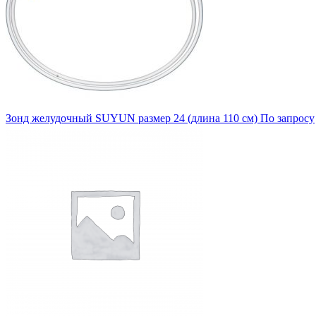
Зонд желудочный SUYUN размер 24 (длина 110 см)
По запросу