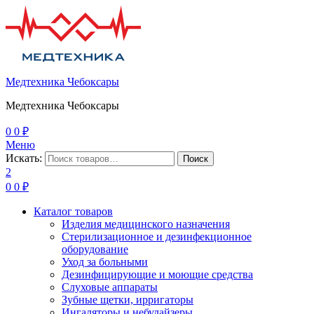
Медтехника Чебоксары
Медтехника Чебоксары
0
0
₽
Меню
Искать:
Поиск
2
0
0
₽
Каталог товаров
Изделия медицинского назначения
Стерилизационное и дезинфекционное
оборудование
Уход за больными
Дезинфицирующие и моющие средства
Слуховые аппараты
Зубные щетки, ирригаторы
Ингаляторы и небулайзеры