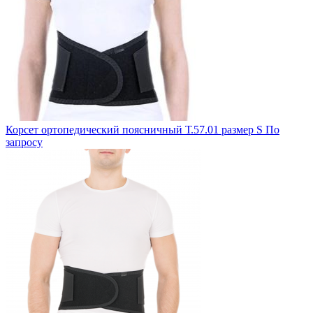
Корсет ортопедический поясничный Т.57.01 размер S
По
запросу