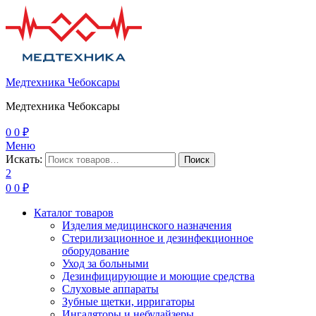
Медтехника Чебоксары
Медтехника Чебоксары
0
0
₽
Меню
Искать:
Поиск
2
0
0
₽
Каталог товаров
Изделия медицинского назначения
Стерилизационное и дезинфекционное
оборудование
Уход за больными
Дезинфицирующие и моющие средства
Слуховые аппараты
Зубные щетки, ирригаторы
Ингаляторы и небулайзеры