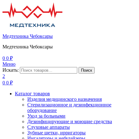
Медтехника Чебоксары
Медтехника Чебоксары
0
0
₽
Меню
Искать:
Поиск
2
0
0
₽
Каталог товаров
Изделия медицинского назначения
Стерилизационное и дезинфекционное
оборудование
Уход за больными
Дезинфицирующие и моющие средства
Слуховые аппараты
Зубные щетки, ирригаторы
Ингаляторы и небулайзеры