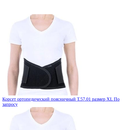
Корсет ортопедический поясничный Т.57.01 размер XL
По
запросу