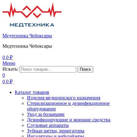
Медтехника Чебоксары
Медтехника Чебоксары
0
0
₽
Меню
Искать:
Поиск
0
0
0
₽
Каталог товаров
Изделия медицинского назначения
Стерилизационное и дезинфекционное
оборудование
Уход за больными
Дезинфицирующие и моющие средства
Слуховые аппараты
Зубные щетки, ирригаторы
Ингаляторы и небулайзеры