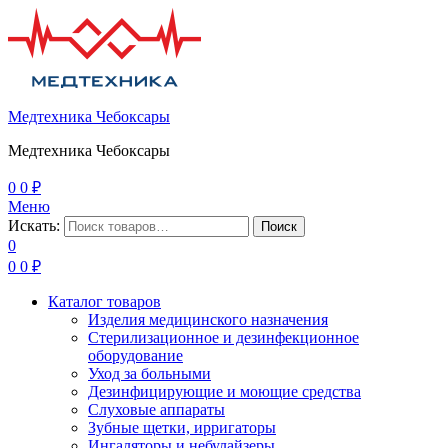
Медтехника Чебоксары
Медтехника Чебоксары
0
0
₽
Меню
Искать:
Поиск
0
0
0
₽
Каталог товаров
Изделия медицинского назначения
Стерилизационное и дезинфекционное
оборудование
Уход за больными
Дезинфицирующие и моющие средства
Слуховые аппараты
Зубные щетки, ирригаторы
Ингаляторы и небулайзеры