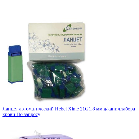
Ланцет автоматический Hebel Xinle 21G1,8 мм д/капил.забора
крови
По запросу