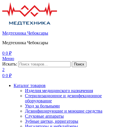
Медтехника Чебоксары
Медтехника Чебоксары
0
0
₽
Меню
Искать:
Поиск
2
0
0
₽
Каталог товаров
Изделия медицинского назначения
Стерилизационное и дезинфекционное
оборудование
Уход за больными
Дезинфицирующие и моющие средства
Слуховые аппараты
Зубные щетки, ирригаторы
Ингаляторы и небулайзеры