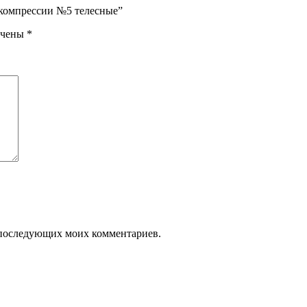
. компрессии №5 телесные”
ечены
*
ля последующих моих комментариев.