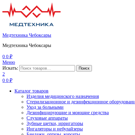
Медтехника Чебоксары
Медтехника Чебоксары
0
0
₽
Меню
Искать:
Поиск
2
0
0
₽
Каталог товаров
Изделия медицинского назначения
Стерилизационное и дезинфекционное оборудован
Уход за больными
Дезинфицирующие и моющие средства
Слуховые аппараты
Зубные щетки, ирригаторы
Ингаляторы и небулайзеры
Бандажи, ортезы, корсеты