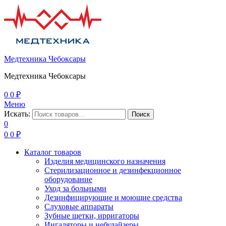
Медтехника Чебоксары
Медтехника Чебоксары
0
0
₽
Меню
Искать:
Поиск
0
0
0
₽
Каталог товаров
Изделия медицинского назначения
Стерилизационное и дезинфекционное
оборудование
Уход за больными
Дезинфицирующие и моющие средства
Слуховые аппараты
Зубные щетки, ирригаторы
Ингаляторы и небулайзеры