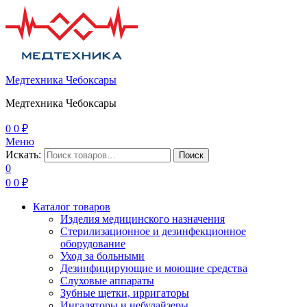
Медтехника Чебоксары
Медтехника Чебоксары
0
0
₽
Меню
Искать:
Поиск
0
0
0
₽
Каталог товаров
Изделия медицинского назначения
Стерилизационное и дезинфекционное
оборудование
Уход за больными
Дезинфицирующие и моющие средства
Слуховые аппараты
Зубные щетки, ирригаторы
Ингаляторы и небулайзеры