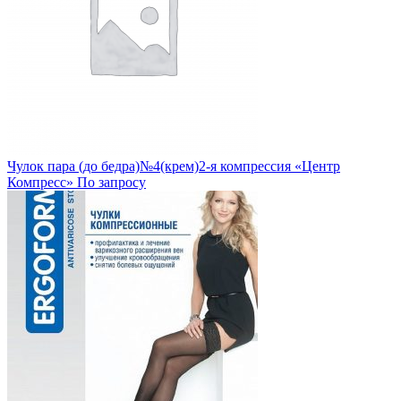
Чулок пара (до бедра)№4(крем)2-я компрессия «Центр
Компресс»
По запросу