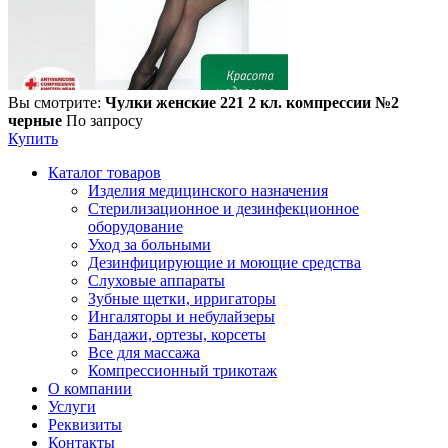
Вы смотрите:
Чулки женские 221 2 кл. компрессии №2
черные
По запросу
Купить
Каталог товаров
Изделия медицинского назначения
Стерилизационное и дезинфекционное
оборудование
Уход за больными
Дезинфицирующие и моющие средства
Слуховые аппараты
Зубные щетки, ирригаторы
Ингаляторы и небулайзеры
Бандажи, ортезы, корсеты
Все для массажа
Компрессионный трикотаж
О компании
Услуги
Реквизиты
Контакты