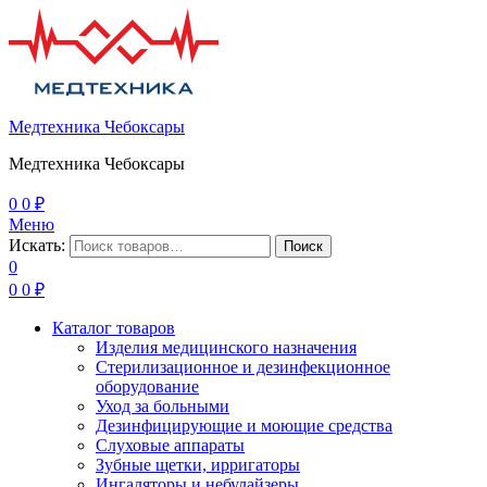
Медтехника Чебоксары
Медтехника Чебоксары
0
0
₽
Меню
Искать:
Поиск
0
0
0
₽
Каталог товаров
Изделия медицинского назначения
Стерилизационное и дезинфекционное
оборудование
Уход за больными
Дезинфицирующие и моющие средства
Слуховые аппараты
Зубные щетки, ирригаторы
Ингаляторы и небулайзеры