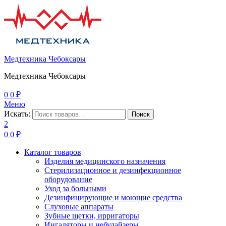
Медтехника Чебоксары
Медтехника Чебоксары
0
0
₽
Меню
Искать:
Поиск
2
0
0
₽
Каталог товаров
Изделия медицинского назначения
Стерилизационное и дезинфекционное
оборудование
Уход за больными
Дезинфицирующие и моющие средства
Слуховые аппараты
Зубные щетки, ирригаторы
Ингаляторы и небулайзеры