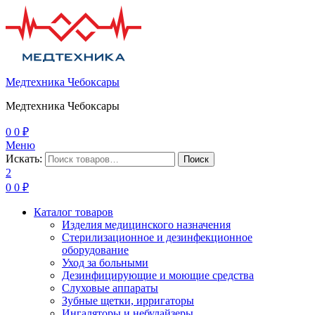
Медтехника Чебоксары
Медтехника Чебоксары
0
0
₽
Меню
Искать:
Поиск
2
0
0
₽
Каталог товаров
Изделия медицинского назначения
Стерилизационное и дезинфекционное
оборудование
Уход за больными
Дезинфицирующие и моющие средства
Слуховые аппараты
Зубные щетки, ирригаторы
Ингаляторы и небулайзеры