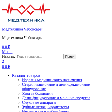
Медтехника Чебоксары
Медтехника Чебоксары
0
0
₽
Меню
Искать:
Поиск
2
0
0
₽
Каталог товаров
Изделия медицинского назначения
Стерилизационное и дезинфекционное
оборудование
Уход за больными
Дезинфицирующие и моющие средства
Слуховые аппараты
Зубные щетки, ирригаторы
Ингаляторы и небулайзеры